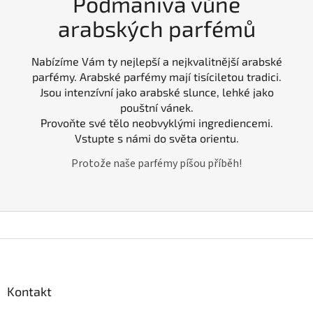
Podmanivá vůně
arabských parfémů
Nabízíme Vám ty nejlepší a nejkvalitnější arabské
parfémy. Arabské parfémy mají tisíciletou tradici.
Jsou intenzívní jako arabské slunce, lehké jako
pouštní vánek.
Provoňte své tělo neobvyklými ingrediencemi.
Vstupte s námi do světa orientu.
Protože naše parfémy píšou příběh!
Z
á
p
a
Kontakt
t