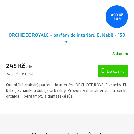
490 Kč
–50 %
ORCHIDEE ROYALE - parfém do interiéru El Nabil - 150
ml
Skladem
245 Kč
/ ks
Do košíku
Měrná
245 Kč / 150 ml
cena:
Orientální arabský parfém do interiéru ORCHIDEE ROYALE značky El
Nabil je známkou dubajské kvality. Provoní váš interiér vůní tropické
orchideji, bergamotu a damašské růži.