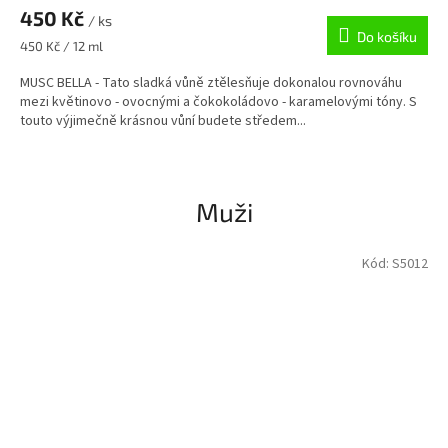
450 Kč
/ ks
Do košíku
Měrná
450 Kč / 12 ml
cena:
MUSC BELLA - Tato sladká vůně ztělesňuje dokonalou rovnováhu
mezi květinovo - ovocnými a čokokoládovo - karamelovými tóny. S
touto výjimečně krásnou vůní budete středem...
Muži
Kód:
S5012