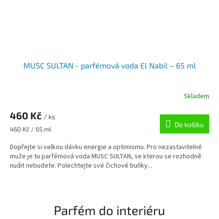
MUSC SULTAN - parfémová voda El Nabil – 65 ml
Skladem
460 Kč
/ ks
Do košíku
Měrná
460 Kč / 65 ml
cena:
Dopřejte si velkou dávku energie a optimismu. Pro nezastavitelné
muže je tu parfémová voda MUSC SULTAN, se kterou se rozhodně
nudit nebudete. Polechtejte své čichové buňky...
Parfém do interiéru