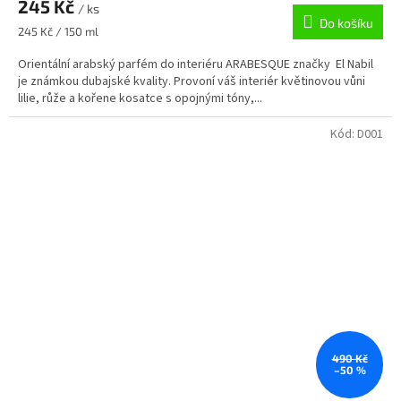
245 Kč
/ ks
Do košíku
Měrná
245 Kč / 150 ml
cena:
Orientální arabský parfém do interiéru ARABESQUE značky El Nabil
je známkou dubajské kvality. Provoní váš interiér květinovou vůni
lilie, růže a kořene kosatce s opojnými tóny,...
Kód:
D001
490 Kč
–50 %