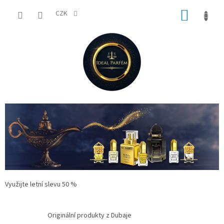
Přejít
NÁKUP
na
CZK
obsah
KOŠÍK
Využijte letní slevu 50 %
Originální produkty z Dubaje