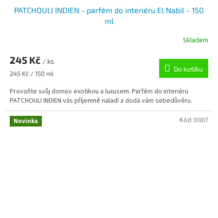
PATCHOULI INDIEN - parfém do interiéru El Nabil - 150
ml
Skladem
245 Kč
/ ks
Do košíku
Měrná
245 Kč / 150 ml
cena:
Provoňte svůj domov exotikou a luxusem. Parfém do interiéru
PATCHOULI INDIEN vás příjemně naladí a dodá vám sebedůvěru.
Kód:
D007
Novinka