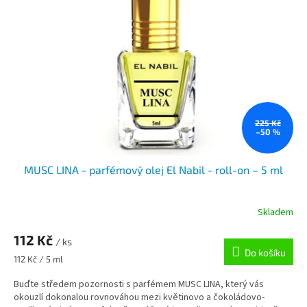
225 Kč
–50 %
MUSC LINA - parfémový olej El Nabil - roll-on – 5 ml
Skladem
112 Kč
/ ks
Do košíku
Měrná
112 Kč / 5 ml
cena:
Buďte středem pozornosti s parfémem MUSC LINA, který vás
okouzlí dokonalou rovnováhou mezi květinovo a čokoládovo-