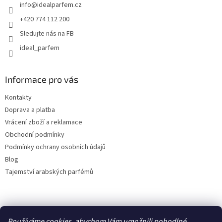
info
@
idealparfem.cz
í
+420 774 112 200
Sledujte nás na FB
ideal_parfem
Informace pro vás
Kontakty
Doprava a platba
Vrácení zboží a reklamace
Obchodní podmínky
Podmínky ochrany osobních údajů
Blog
Tajemství arabských parfémů
Facebook
Používáme cookies, abychom Vám umožnili pohodlné