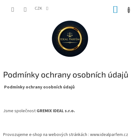
Přejít
NÁKUP
na
CZK
obsah
KOŠÍK
Podmínky ochrany osobních údajů
Podmínky ochrany osobních údajů
Jsme společnost
GREMIX IDEAL s.r.o.
Provozujeme e-shop na webových stránkách : www.idealparfem.cz