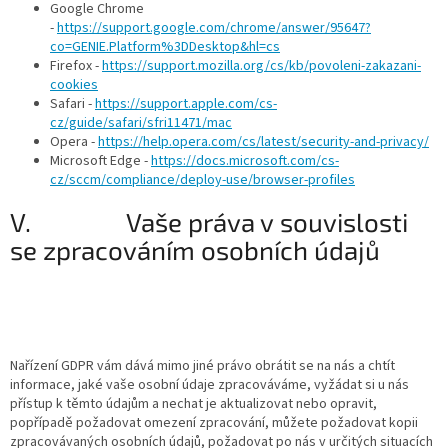
Google Chrome
-
https://support.google.com/chrome/answer/95647?
co=GENIE.Platform%3DDesktop&hl=cs
Firefox -
https://support.mozilla.org/cs/kb/povoleni-zakazani-
cookies
Safari -
https://support.apple.com/cs-
cz/guide/safari/sfri11471/mac
Opera -
https://help.opera.com/cs/latest/security-and-privacy/
Microsoft Edge -
https://docs.microsoft.com/cs-
cz/sccm/compliance/deploy-use/browser-profiles
V. Vaše práva v souvislosti
se zpracováním osobních údajů
Nařízení GDPR vám dává mimo jiné právo obrátit se na nás a chtít
informace, jaké vaše osobní údaje zpracováváme, vyžádat si u nás
přístup k těmto údajům a nechat je aktualizovat nebo opravit,
popřípadě požadovat omezení zpracování, můžete požadovat kopii
zpracovávaných osobních údajů, požadovat po nás v určitých situacích