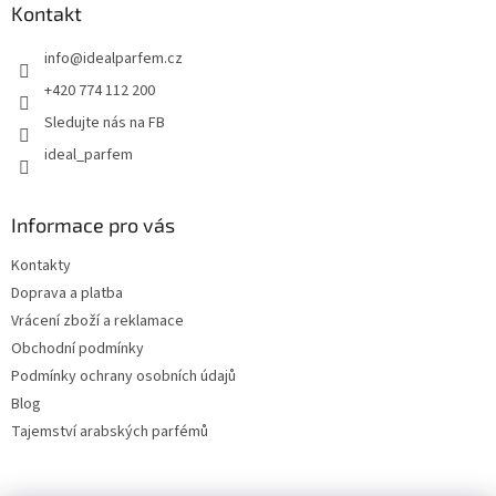
a
Kontakt
t
info
@
idealparfem.cz
í
+420 774 112 200
Sledujte nás na FB
ideal_parfem
Informace pro vás
Kontakty
Doprava a platba
Vrácení zboží a reklamace
Obchodní podmínky
Podmínky ochrany osobních údajů
Blog
Tajemství arabských parfémů