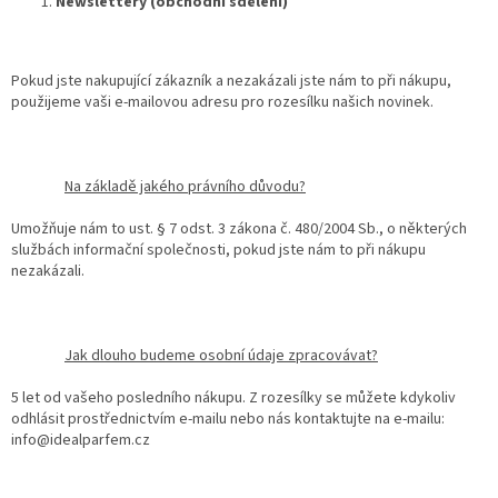
Newslettery (obchodní sdělení)
Pokud jste nakupující zákazník a nezakázali jste nám to při nákupu,
použijeme vaši e-mailovou adresu pro rozesílku našich novinek.
Na základě jakého právního důvodu?
Umožňuje nám to ust. § 7 odst. 3 zákona č. 480/2004 Sb., o některých
službách informační společnosti, pokud jste nám to při nákupu
nezakázali.
Jak dlouho budeme osobní údaje zpracovávat?
5 let od vašeho posledního nákupu. Z rozesílky se můžete kdykoliv
odhlásit prostřednictvím e-mailu nebo nás kontaktujte na e-mailu:
info@idealparfem.cz