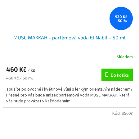
920 Kč
–50 %
MUSC MAKKAH - parfémová voda El Nabil – 50 ml
Skladem
460 Kč
/ ks
Do košíku
Měrná
460 Kč / 50 ml
cena:
Toužíte po ovocné i květinové vůni s lehkým orientálním nádechem?
Přesně pro vás bude unisex parfémová voda MUSC MAKKAH, která
vás bude provázet v každodenním...
Kód:
S5008