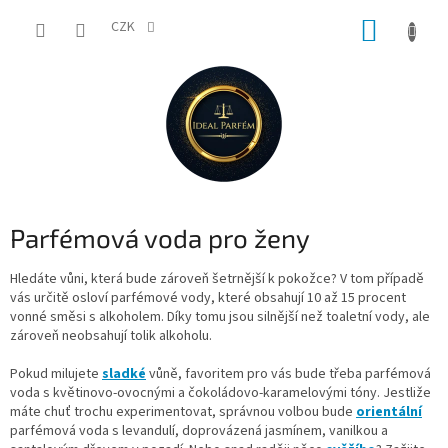
Přejít
NÁKUP
na
CZK
obsah
KOŠÍK
Parfémová voda pro ženy
Hledáte vůni, která bude zároveň šetrnější k pokožce? V tom případě
vás určitě osloví parfémové vody, které obsahují 10 až 15 procent
vonné směsi s alkoholem. Díky tomu jsou silnější než toaletní vody, ale
zároveň neobsahují tolik alkoholu.
Pokud milujete
sladké
vůně, favoritem pro vás bude třeba parfémová
voda s květinovo-ovocnými a čokoládovo-karamelovými tóny. Jestliže
máte chuť trochu experimentovat, správnou volbou bude
orientální
parfémová voda s levandulí, doprovázená jasmínem, vanilkou a