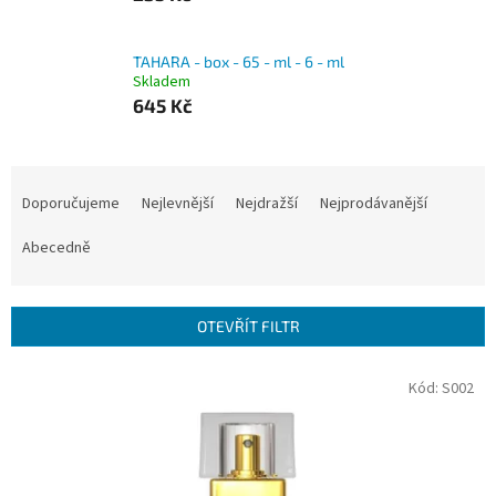
TAHARA - box - 65 - ml - 6 - ml
Skladem
645 Kč
Ř
a
Doporučujeme
Nejlevnější
Nejdražší
Nejprodávanější
z
e
Abecedně
n
í
p
OTEVŘÍT FILTR
r
o
V
Kód:
S002
d
ý
u
p
k
i
t
s
ů