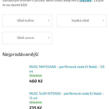
santalovým dřevem v pozadí. Nebo snad raději něco
svěžího
? Zažijte
to na vlastní kůži!
Vůně květin
Sladká vůně
Vůně ovoce
Nejprodávanější
MUSC MAYSSANE - parfémová voda El Nabil – 50
ml
Skladem
460 Kč
MUSC SLIM INTENSE - parfémová voda El Nabil –
15 ml
Skladem
235 Kč