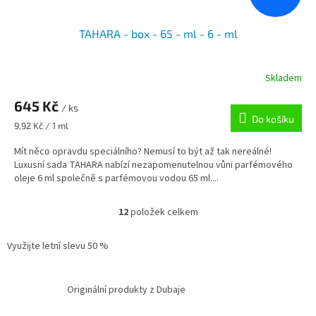
TAHARA - box - 65 - ml - 6 - ml
Skladem
645 Kč
/ ks
Do košíku
Měrná
9,92 Kč / 1 ml
cena:
Mít něco opravdu speciálního? Nemusí to být až tak nereálné!
Luxusní sada TAHARA nabízí nezapomenutelnou vůni parfémového
oleje 6 ml společně s parfémovou vodou 65 ml....
12
položek celkem
O
v
l
Využijte letní slevu 50 %
á
d
a
Originální produkty z Dubaje
c
í