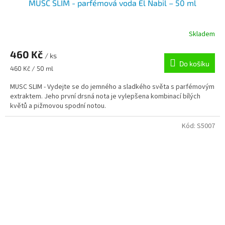
MUSC SLIM - parfémová voda El Nabil – 50 ml
Skladem
460 Kč
/ ks
Do košíku
Měrná
460 Kč / 50 ml
cena:
MUSC SLIM - Vydejte se do jemného a sladkého světa s parfémovým
extraktem. Jeho první drsná nota je vylepšena kombinací bílých
květů a pižmovou spodní notou.
Kód:
S5007