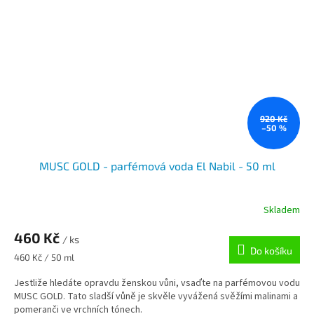
920 Kč
–50 %
MUSC GOLD - parfémová voda El Nabil - 50 ml
Skladem
460 Kč
/ ks
Do košíku
Měrná
460 Kč / 50 ml
cena:
Jestliže hledáte opravdu ženskou vůni, vsaďte na parfémovou vodu
MUSC GOLD. Tato sladší vůně je skvěle vyvážená svěžími malinami a
pomeranči ve vrchních tónech.