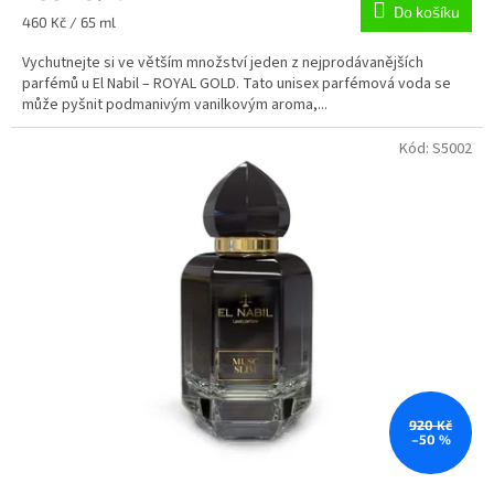
Do košíku
Měrná
460 Kč / 65 ml
cena:
Vychutnejte si ve větším množství jeden z nejprodávanějších
parfémů u El Nabil – ROYAL GOLD. Tato unisex parfémová voda se
může pyšnit podmanivým vanilkovým aroma,...
Kód:
S5002
920 Kč
–50 %