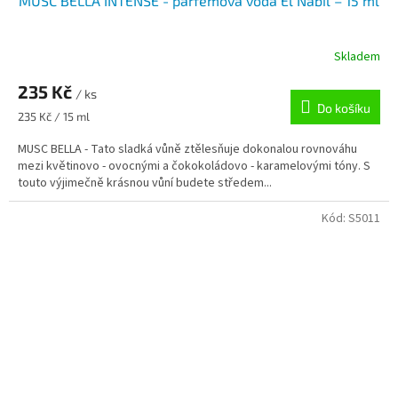
MUSC BELLA INTENSE - parfémová voda El Nabil – 15 ml
Skladem
235 Kč
/ ks
Do košíku
Měrná
235 Kč / 15 ml
cena:
MUSC BELLA - Tato sladká vůně ztělesňuje dokonalou rovnováhu
mezi květinovo - ovocnými a čokokoládovo - karamelovými tóny. S
touto výjimečně krásnou vůní budete středem...
Kód:
S5011