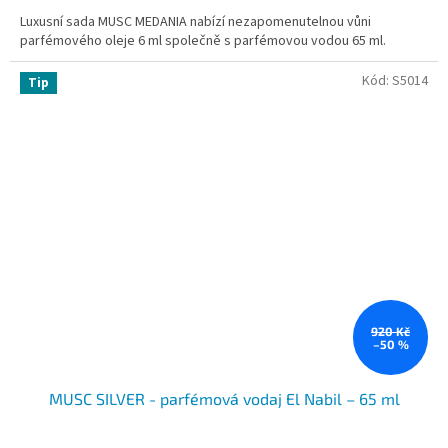
cena:
Luxusní sada MUSC MEDANIA nabízí nezapomenutelnou vůni
parfémového oleje 6 ml společně s parfémovou vodou 65 ml.
Kód:
S5014
Tip
920 Kč
–50 %
MUSC SILVER - parfémová vodaj El Nabil – 65 ml