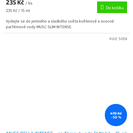
235 Kč
/ ks
Do košíku
Měrná
235 Kč / 15 ml
cena:
Vydejte se do jemného a sladkého světa květinové a ovocné
parfémové vody MUSC SLIM INTENSE.
Kód:
S004
470 Kč
–50 %