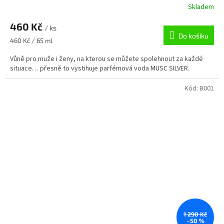
Skladem
460 Kč
/ ks
Do košíku
Měrná
460 Kč / 65 ml
cena:
Vůně pro muže i ženy, na kterou se můžete spolehnout za každé
situace… přesně to vystihuje parfémová voda MUSC SILVER.
Kód:
B001
1 290 Kč
–50 %