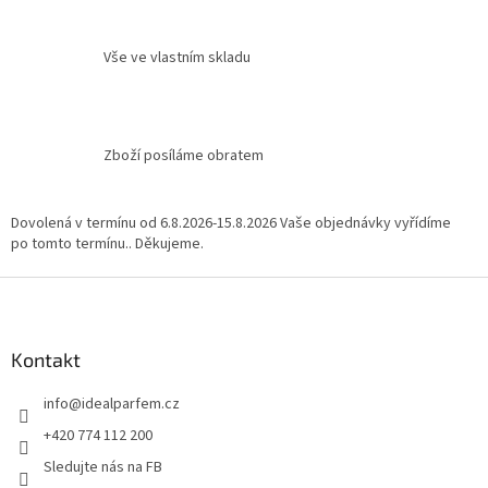
p
r
v
Vše ve vlastním skladu
k
y
v
ý
Zboží posíláme obratem
p
i
s
u
Dovolená v termínu od 6.8.2026-15.8.2026 Vaše objednávky vyřídíme
po tomto termínu.. Děkujeme.
Z
á
p
a
Kontakt
t
info
@
idealparfem.cz
í
+420 774 112 200
Sledujte nás na FB