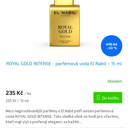
p
r
o
d
u
k
t
ů
470 Kč
–50 %
ROYAL GOLD INTENSE - parfémová voda El Nabil – 15 ml
Skladem
235 Kč
/ ks
Do košíku
Měrná
235 Kč / 15 ml
cena:
Mezi nejprodávanější parfémy u El Nabil patří unisex parfémová
voda ROYAL GOLD INTENSE. Tato sladká vůně se hodí pro všechny,
kteří mají styl a preferují eleganci za každé...