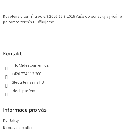
i
s
u
Dovolená v termínu od 6.8.2026-15.8.2026 Vaše objednávky vyřídíme
po tomto termínu.. Děkujeme.
Z
á
p
a
Kontakt
t
info
@
idealparfem.cz
í
+420 774 112 200
Sledujte nás na FB
ideal_parfem
Informace pro vás
Kontakty
Doprava a platba