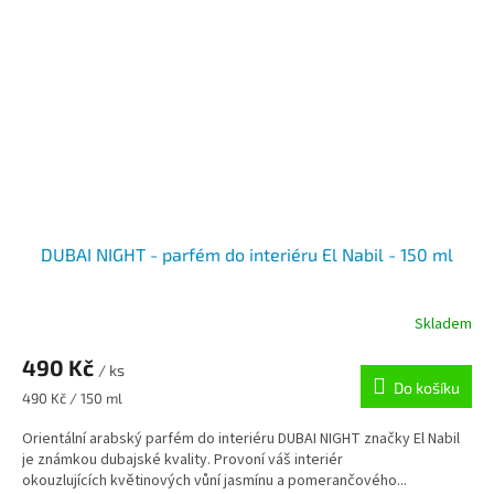
DUBAI NIGHT - parfém do interiéru El Nabil - 150 ml
Skladem
490 Kč
/ ks
Do košíku
Měrná
490 Kč / 150 ml
cena:
Orientální arabský parfém do interiéru DUBAI NIGHT značky El Nabil
je známkou dubajské kvality. Provoní váš interiér
okouzlujících květinových vůní jasmínu a pomerančového...