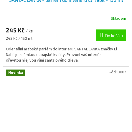
Skladem
245 Kč
/ ks
Do košíku
Měrná
245 Kč / 150 ml
cena:
Orientální arabský parfém do interiéru SANTAL LANKA značky El
Nabil je známkou dubajské kvality. Provoní váš interiér
dřevitou hřejivou vůní santalového dřeva.
Kód:
D007
Novinka