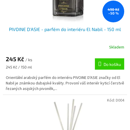
490 Kč
–50 %
PIVOINE D'ASIE - parfém do interiéru El Nabil - 150 ml
Skladem
245 Kč
/ ks
Do košíku
Měrná
245 Kč / 150 ml
cena:
Orientální arabský parfém do interiéru PIVOINE D'ASIE značky od El
Nabil je známkou dubajské kvality. Provoní váš interiér kyticí čerstvě
řezaných asijských pivoněk,...
Kód:
D004