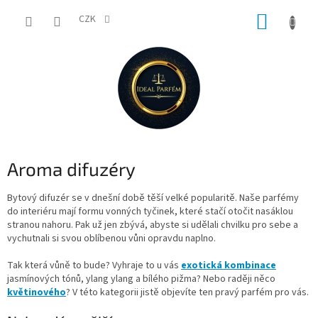
Přejít
NÁKUP
na
CZK
obsah
KOŠÍK
Aroma difuzéry
Bytový difuzér se v dnešní době těší velké popularitě. Naše parfémy
do interiéru mají formu vonných tyčinek, které stačí otočit nasáklou
stranou nahoru. Pak už jen zbývá, abyste si udělali chvilku pro sebe a
vychutnali si svou oblíbenou vůni opravdu naplno.
Tak která vůně to bude? Vyhraje to u vás
exotická kombinace
jasmínových tónů, ylang ylang a bílého pižma? Nebo raději něco
květinového
? V této kategorii jistě objevíte ten pravý parfém pro vás.