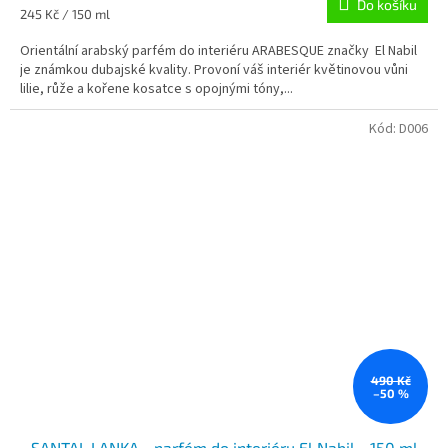
Do košíku
Měrná
245 Kč / 150 ml
cena:
Orientální arabský parfém do interiéru ARABESQUE značky El Nabil
je známkou dubajské kvality. Provoní váš interiér květinovou vůni
lilie, růže a kořene kosatce s opojnými tóny,...
Kód:
D006
490 Kč
–50 %
SANTAL LANKA - parfém do interiéru El Nabil - 150 ml