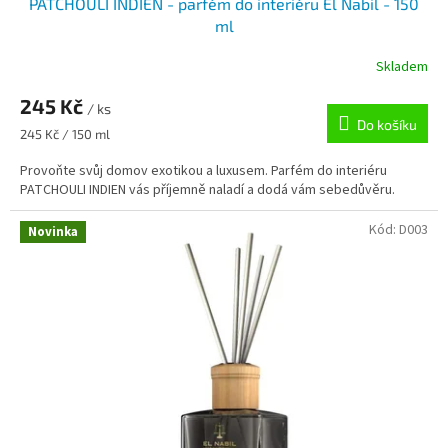
PATCHOULI INDIEN - parfém do interiéru El Nabil - 150
ml
Skladem
245 Kč
/ ks
Do košíku
Měrná
245 Kč / 150 ml
cena:
Provoňte svůj domov exotikou a luxusem. Parfém do interiéru
PATCHOULI INDIEN vás příjemně naladí a dodá vám sebedůvěru.
Kód:
D003
Novinka