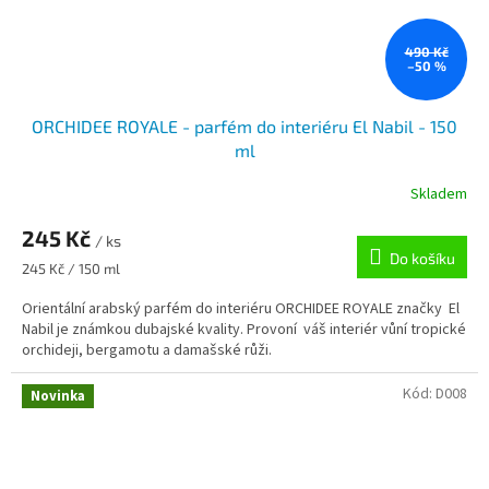
490 Kč
–50 %
ORCHIDEE ROYALE - parfém do interiéru El Nabil - 150
ml
Skladem
245 Kč
/ ks
Do košíku
Měrná
245 Kč / 150 ml
cena:
Orientální arabský parfém do interiéru ORCHIDEE ROYALE značky El
Nabil je známkou dubajské kvality. Provoní váš interiér vůní tropické
orchideji, bergamotu a damašské růži.
Kód:
D008
Novinka