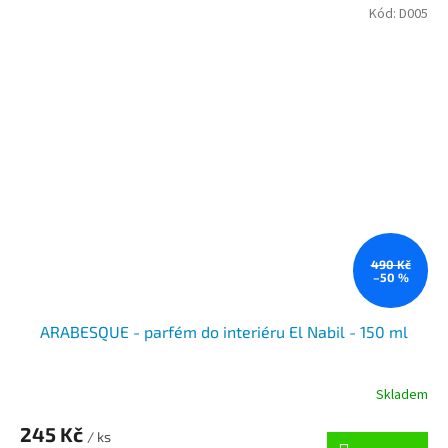
Kód:
D005
490 Kč
–50 %
ARABESQUE - parfém do interiéru El Nabil - 150 ml
Skladem
245 Kč
/ ks