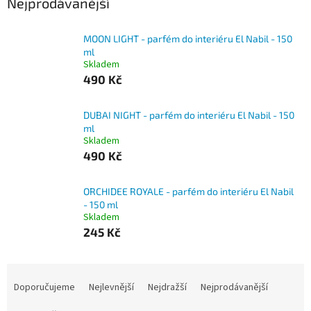
Nejprodávanější
MOON LIGHT - parfém do interiéru El Nabil - 150
ml
Skladem
490 Kč
DUBAI NIGHT - parfém do interiéru El Nabil - 150
ml
Skladem
490 Kč
ORCHIDEE ROYALE - parfém do interiéru El Nabil
- 150 ml
Skladem
245 Kč
Ř
a
Doporučujeme
Nejlevnější
Nejdražší
Nejprodávanější
z