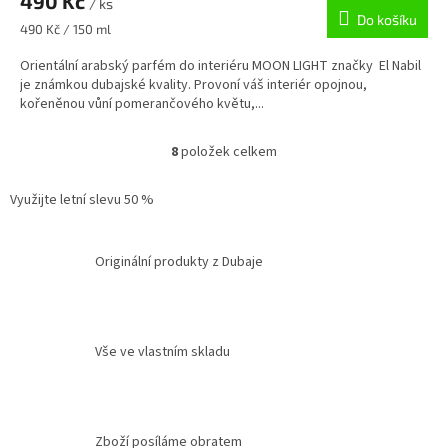
490 Kč
/ ks
Do košíku
Měrná
490 Kč / 150 ml
cena:
Orientální arabský parfém do interiéru MOON LIGHT značky El Nabil
je známkou dubajské kvality. Provoní váš interiér opojnou,
kořeněnou vůní pomerančového květu,...
8
položek celkem
O
v
l
Využijte letní slevu 50 %
á
d
a
Originální produkty z Dubaje
c
í
p
r
v
Vše ve vlastním skladu
k
y
v
ý
Zboží posíláme obratem
p