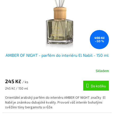
490 Kč
–50 %
AMBER OF NIGHT - parfém do interiéru El Nabil - 150 ml
Skladem
245 Kč
/ ks
Do košíku
Měrná
245 Kč / 150 ml
cena:
Orientální arabský parfém do interiéru AMBER OF NIGHT značky El
Nabil je známkou dubajské kvality. Provoní váš interiér bohatými
svěžími tóny bergamotu a růže.