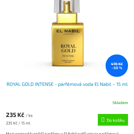
k
i
t
s
ů
p
r
o
d
u
k
t
ů
470 Kč
–50 %
ROYAL GOLD INTENSE - parfémová voda El Nabil – 15 ml
Skladem
235 Kč
/ ks
Do košíku
Měrná
235 Kč / 15 ml
cena: