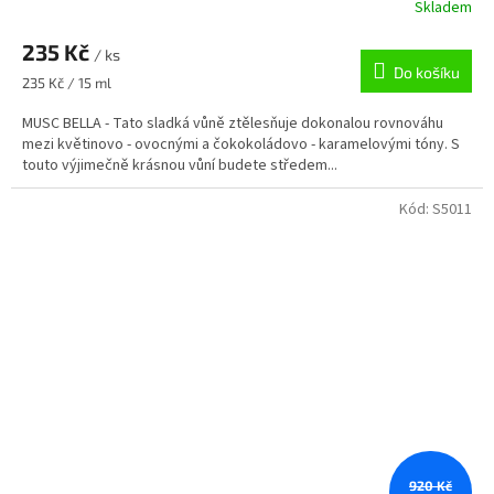
Skladem
235 Kč
/ ks
Do košíku
Měrná
235 Kč / 15 ml
cena:
MUSC BELLA - Tato sladká vůně ztělesňuje dokonalou rovnováhu
mezi květinovo - ovocnými a čokokoládovo - karamelovými tóny. S
touto výjimečně krásnou vůní budete středem...
Kód:
S5011
920 Kč