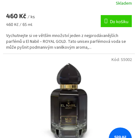
Skladem
460 Kč
/ ks
Do košíku
Měrná
460 Kč / 65 ml
cena:
Vychutnejte si ve větším množství jeden z nejprodávanějších
parfémů u El Nabil – ROYAL GOLD. Tato unisex parfémová voda se
může pyšnit podmanivým vanilkovým aroma,...
Kód:
S5002
920 Kč