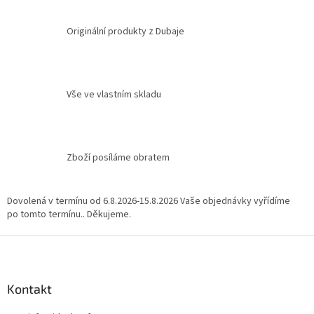
á
d
a
Originální produkty z Dubaje
c
í
p
r
v
Vše ve vlastním skladu
k
y
v
ý
Zboží posíláme obratem
p
i
s
u
Dovolená v termínu od 6.8.2026-15.8.2026 Vaše objednávky vyřídíme
po tomto termínu.. Děkujeme.
Z
á
p
a
Kontakt
t