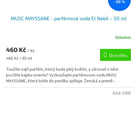
–50 %
MUSC MAYSSANE - parfémová voda El Nabil – 50 ml
Skladem
460 Kč
/ ks
Do košíku
Měrná
460 Kč / 65 ml
cena:
Toužíte najít parfém, který bude plný květin, a zároveň v něm
pocítíte kapku orientu? Vyzkoušejte parfémovou vodu MUSC
MAYSSANE, která tohle do puntíku splňuje. Ženská a jemně...
Kód:
S005