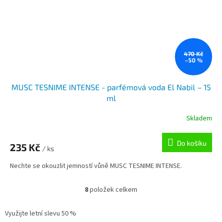
470 Kč
–50 %
MUSC TESNIME INTENSE - parfémová voda El Nabil – 15
ml
Skladem
Do košíku
235 Kč
/ ks
Nechte se okouzlit jemností vůně MUSC TESNIME INTENSE.
8
položek celkem
O
v
l
Využijte letní slevu 50 %