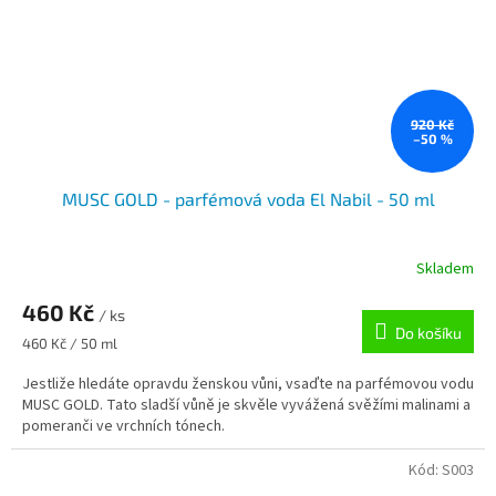
920 Kč
–50 %
MUSC GOLD - parfémová voda El Nabil - 50 ml
Skladem
460 Kč
/ ks
Do košíku
Měrná
460 Kč / 50 ml
cena:
Jestliže hledáte opravdu ženskou vůni, vsaďte na parfémovou vodu
MUSC GOLD. Tato sladší vůně je skvěle vyvážená svěžími malinami a
pomeranči ve vrchních tónech.
Kód:
S003