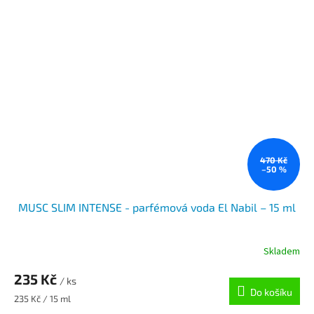
470 Kč
–50 %
MUSC SLIM INTENSE - parfémová voda El Nabil – 15 ml
Skladem
235 Kč
/ ks
Do košíku
Měrná
235 Kč / 15 ml
cena: