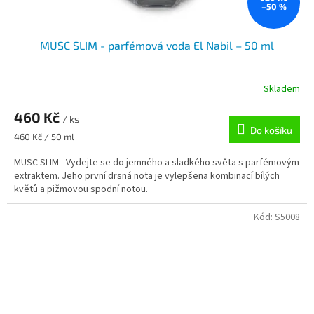
–50 %
MUSC SLIM - parfémová voda El Nabil – 50 ml
Skladem
460 Kč
/ ks
Do košíku
Měrná
460 Kč / 50 ml
cena:
MUSC SLIM - Vydejte se do jemného a sladkého světa s parfémovým
extraktem. Jeho první drsná nota je vylepšena kombinací bílých
květů a pižmovou spodní notou.
Kód:
S5008