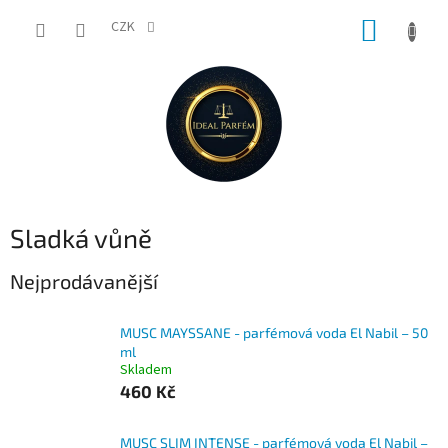
Přejít
NÁKUP
na
CZK
obsah
KOŠÍK
Sladká vůně
Nejprodávanější
MUSC MAYSSANE - parfémová voda El Nabil – 50
ml
Skladem
460 Kč
MUSC SLIM INTENSE - parfémová voda El Nabil –