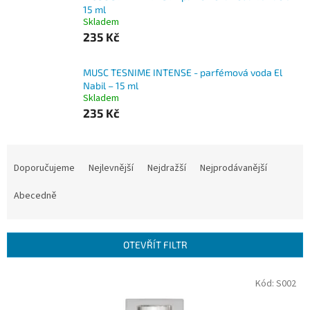
15 ml
Skladem
235 Kč
MUSC TESNIME INTENSE - parfémová voda El
Nabil – 15 ml
Skladem
235 Kč
Ř
a
Doporučujeme
Nejlevnější
Nejdražší
Nejprodávanější
z
e
Abecedně
n
í
p
OTEVŘÍT FILTR
r
o
V
Kód:
S002
d
ý
u
p