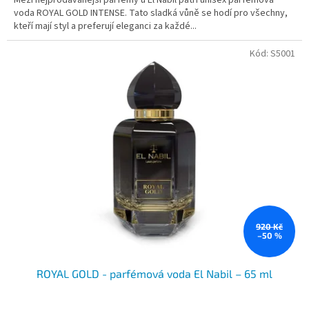
Mezi nejprodávanější parfémy u El Nabil patří unisex parfémová
voda ROYAL GOLD INTENSE. Tato sladká vůně se hodí pro všechny,
kteří mají styl a preferují eleganci za každé...
Kód:
S5001
920 Kč
–50 %
ROYAL GOLD - parfémová voda El Nabil – 65 ml