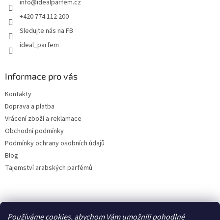
info
@
idealparfem.cz
í
+420 774 112 200
Sledujte nás na FB
ideal_parfem
Informace pro vás
Kontakty
Doprava a platba
Vrácení zboží a reklamace
Obchodní podmínky
Podmínky ochrany osobních údajů
Blog
Tajemství arabských parfémů
Facebook
Používáme cookies, abychom Vám umožnili pohodlné