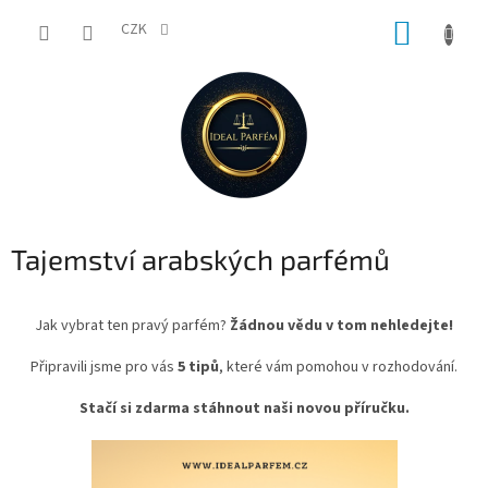
Přejít
NÁKUP
na
CZK
obsah
KOŠÍK
Tajemství arabských parfémů
Jak vybrat ten pravý parfém?
Žádnou vědu v tom nehledejte!
Připravili jsme pro vás
5 tipů
, které vám pomohou v rozhodování.
Stačí si zdarma stáhnout naši novou příručku.