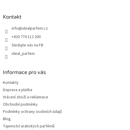
á
p
a
Kontakt
t
info
@
idealparfem.cz
í
+420 774 112 200
Sledujte nás na FB
ideal_parfem
Informace pro vás
Kontakty
Doprava a platba
Vrácení zboží a reklamace
Obchodní podmínky
Podmínky ochrany osobních údajů
Blog
Tajemství arabských parfémů