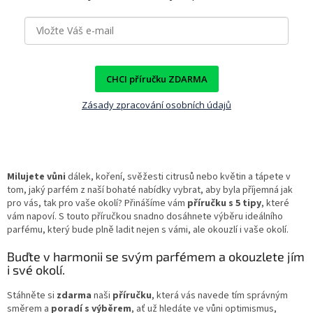
CHCI příručku ZDARMA
Zásady zpracování osobních údajů
Milujete vůni
dálek, koření, svěžesti citrusů nebo květin a tápete v
tom, jaký parfém z naší bohaté nabídky vybrat, aby byla příjemná jak
pro vás, tak pro vaše okolí? Přinášíme vám
příručku s 5 tipy
, které
vám napoví. S touto příručkou snadno dosáhnete výběru ideálního
parfému, který bude plně ladit nejen s vámi, ale okouzlí i vaše okolí.
Buďte v harmonii se svým parfémem a okouzlete jím
i své okolí.
Stáhněte si
zdarma
naši
příručku
, která vás navede tím správným
směrem a
poradí s výběrem
, ať už hledáte ve vůni optimismus,