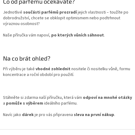
Co od parfému očekáváte?
Jednotlivé
součásti parfémů prozradí
jejich vlastnosti – toužíte po
dobrodružství, chcete se obklopit optimismem nebo podtrhnout
výraznou osobnost?
Naše příručka vám napoví,
po kterých vůních sáhnout
.
Na co brát ohled?
Při výběru je také
vhodné zohlednit
nositele či nositelku vůně, formu
koncentrace a roční období pro použití.
Stáhněte si zdarma naší příručku, která vám
odpoví na mnohé otázky
a
pomůže s výběrem
ideálního parfému.
Navíc jako
dárek
je pro vás připravena
sleva na první nákup
.
Z