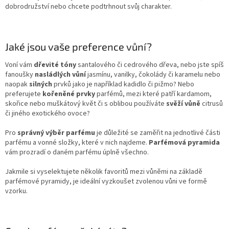
dobrodružství nebo chcete podtrhnout svůj charakter.
Jaké jsou vaše preference vůní?
Voní vám
dřevité tóny
santalového či cedrového dřeva, nebo jste spíš
fanoušky
nasládlých vůní
jasmínu, vanilky, čokolády či karamelu nebo
naopak
silných
prvků jako je například kadidlo či pižmo? Nebo
preferujete
kořeněné prvky
parfémů, mezi které patří kardamom,
skořice nebo muškátový květ či s oblibou používáte
svěží vůně
citrusů
či jiného exotického ovoce?
Pro
správný výběr parfému
je důležité se zaměřit na jednotlivé části
parfému a vonné složky, které v nich najdeme.
Parfémová pyramida
vám prozradí o daném parfému úplně všechno.
Jakmile si vyselektujete několik favoritů mezi vůněmi na základě
parfémové pyramidy, je ideální vyzkoušet zvolenou vůni ve formě
vzorku.