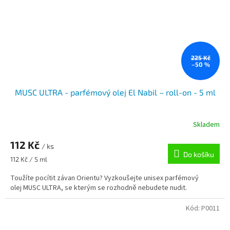
225 Kč
–50 %
MUSC ULTRA - parfémový olej El Nabil – roll-on - 5 ml
Skladem
112 Kč
/ ks
Do košíku
Měrná
112 Kč / 5 ml
cena:
Toužíte pocítit závan Orientu? Vyzkoušejte unisex parfémový
olej MUSC ULTRA, se kterým se rozhodně nebudete nudit.
Kód:
P0011