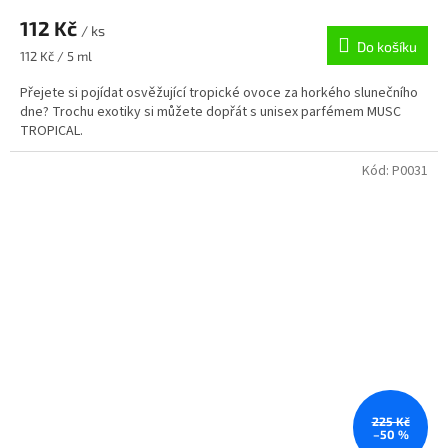
112 Kč
/ ks
Do košíku
Měrná
112 Kč / 5 ml
cena:
Přejete si pojídat osvěžující tropické ovoce za horkého slunečního
dne? Trochu exotiky si můžete dopřát s unisex parfémem MUSC
TROPICAL.
Kód:
P0031
225 Kč
–50 %