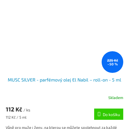
225 Kč
–50 %
MUSC SILVER - parfémový olej El Nabil – roll-on - 5 ml
Skladem
112 Kč
/ ks
Do košíku
Měrná
112 Kč / 5 ml
cena:
Vůně pro muže i ženy, na kterou se můžete spolehnout za každé