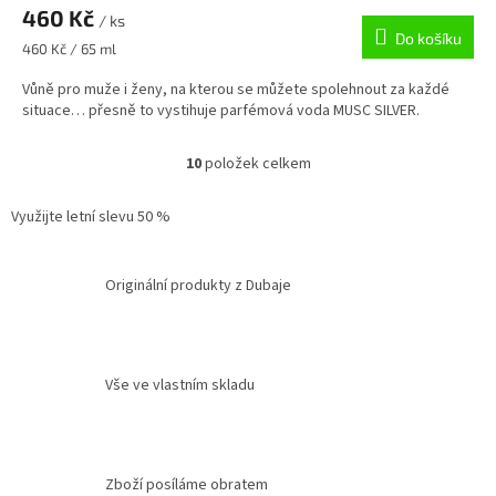
460 Kč
/ ks
Do košíku
Měrná
460 Kč / 65 ml
cena:
Vůně pro muže i ženy, na kterou se můžete spolehnout za každé
situace… přesně to vystihuje parfémová voda MUSC SILVER.
10
položek celkem
O
v
l
Využijte letní slevu 50 %
á
d
a
Originální produkty z Dubaje
c
í
p
r
v
Vše ve vlastním skladu
k
y
v
ý
Zboží posíláme obratem
p