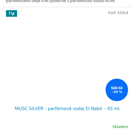
parfémového oleje 6 ml společně s parfémovou vodou 65 ml.
Kód:
S5014
Tip
920 Kč
–50 %
MUSC SILVER - parfémová vodaj El Nabil – 65 ml
Skladem