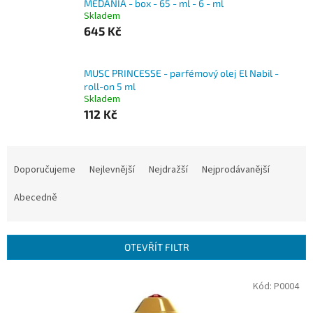
MEDANIA - box - 65 - ml - 6 - ml
Skladem
645 Kč
MUSC PRINCESSE - parfémový olej El Nabil -
roll-on 5 ml
Skladem
112 Kč
Ř
a
Doporučujeme
Nejlevnější
Nejdražší
Nejprodávanější
z
e
Abecedně
n
í
p
OTEVŘÍT FILTR
r
o
V
Kód:
P0004
d
ý
u
p