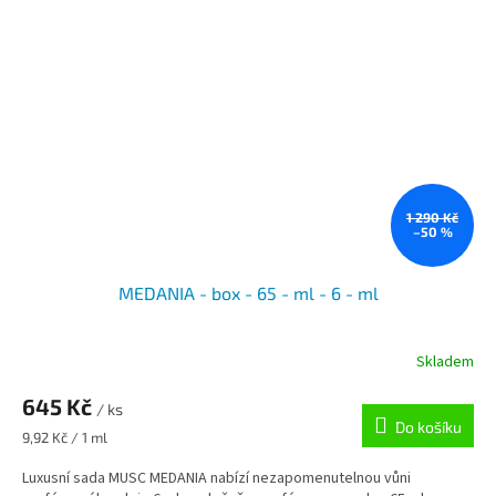
1 290 Kč
–50 %
MEDANIA - box - 65 - ml - 6 - ml
Skladem
645 Kč
/ ks
Do košíku
Měrná
9,92 Kč / 1 ml
cena:
Luxusní sada MUSC MEDANIA nabízí nezapomenutelnou vůni