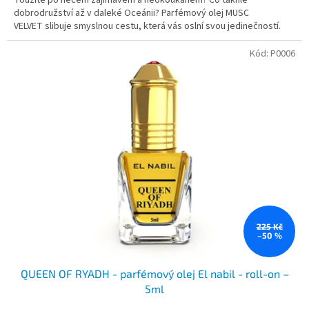
Toužíte po něčem zajímavém a neokoukaném? Co takhle
dobrodružství až v daleké Oceánii? Parfémový olej MUSC
VELVET slibuje smyslnou cestu, která vás oslní svou jedinečností.
Kód:
P0006
225 Kč
–50 %
QUEEN OF RYADH - parfémový olej El nabil - roll-on –
5ml