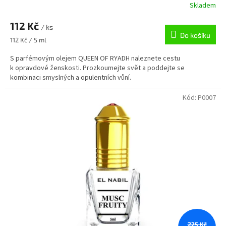
Skladem
112 Kč
/ ks
Do košíku
Měrná
112 Kč / 5 ml
cena:
S parfémovým olejem QUEEN OF RYADH naleznete cestu
k opravdové ženskosti. Prozkoumejte svět a poddejte se
kombinaci smyslných a opulentních vůní.
Kód:
P0007
225 Kč