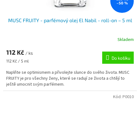
–50 %
MUSC FRUITY - parfémový olej El Nabil - roll-on – 5 ml
Skladem
112 Kč
/ ks
Do košíku
Měrná
112 Kč / 5 ml
cena:
Naplňte se optimismem a přivolejte slunce do svého života. MUSC
FRUITY je pro všechny ženy, které se radují ze života a chtějí to
ještě umocnit svým parfémem.
Kód:
P0010