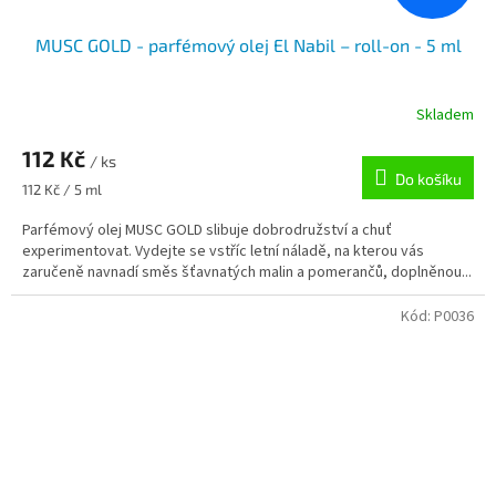
MUSC GOLD - parfémový olej El Nabil – roll-on - 5 ml
Skladem
112 Kč
/ ks
Do košíku
Měrná
112 Kč / 5 ml
cena:
Parfémový olej MUSC GOLD slibuje dobrodružství a chuť
experimentovat. Vydejte se vstříc letní náladě, na kterou vás
zaručeně navnadí směs šťavnatých malin a pomerančů, doplněnou...
Kód:
P0036