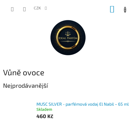
Přejít
NÁKUP
na
CZK
obsah
KOŠÍK
Vůně ovoce
Nejprodávanější
MUSC SILVER - parfémová vodaj El Nabil – 65 ml
Skladem
460 Kč