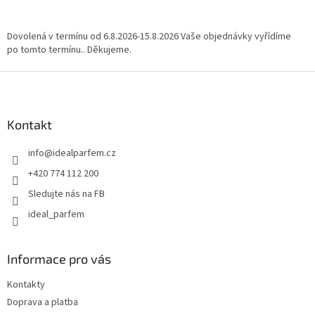
i
s
u
Dovolená v termínu od 6.8.2026-15.8.2026 Vaše objednávky vyřídíme
po tomto termínu.. Děkujeme.
Z
á
p
a
Kontakt
t
info
@
idealparfem.cz
í
+420 774 112 200
Sledujte nás na FB
ideal_parfem
Informace pro vás
Kontakty
Doprava a platba