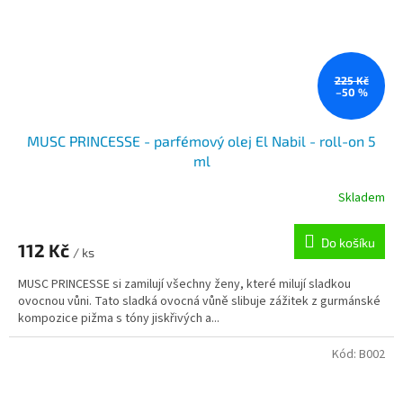
225 Kč
–50 %
MUSC PRINCESSE - parfémový olej El Nabil - roll-on 5
ml
Skladem
Do košíku
112 Kč
/ ks
MUSC PRINCESSE si zamilují všechny ženy, které milují sladkou
ovocnou vůni. Tato sladká ovocná vůně slibuje zážitek z gurmánské
kompozice pižma s tóny jiskřivých a...
Kód:
B002