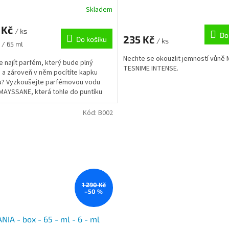
Skladem
 Kč
/ ks
Do
235 Kč
Do košíku
/ ks
 / 65 ml
Nechte se okouzlit jemností vůně
e najít parfém, který bude plný
TESNIME INTENSE.
, a zároveň v něm pocítíte kapku
u? Vyzkoušejte parfémovou vodu
AYSSANE, která tohle do puntíku
e. Ženská a jemně...
Kód:
B002
1 290 Kč
–50 %
IA - box - 65 - ml - 6 - ml