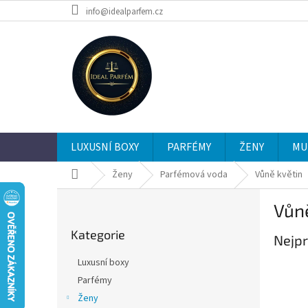
Přejít
info@idealparfem.cz
na
obsah
LUXUSNÍ BOXY
PARFÉMY
ŽENY
MU
Domů
Ženy
Parfémová voda
Vůně květin
P
Vůně
o
Přeskočit
s
Kategorie
kategorie
Nejpr
t
r
Luxusní boxy
a
Parfémy
n
Ženy
n