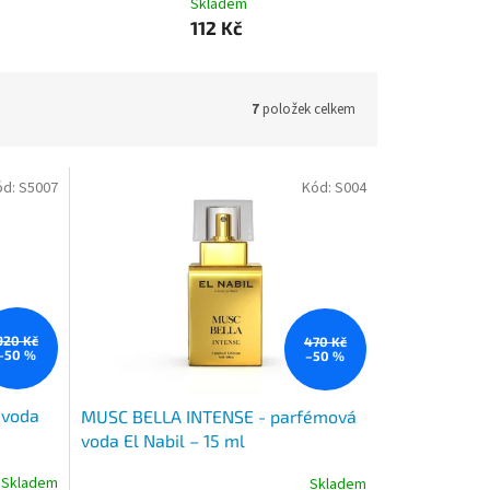
Skladem
112 Kč
7
položek celkem
ód:
S5007
Kód:
S004
920 Kč
470 Kč
–50 %
–50 %
 voda
MUSC BELLA INTENSE - parfémová
voda El Nabil – 15 ml
Skladem
Skladem