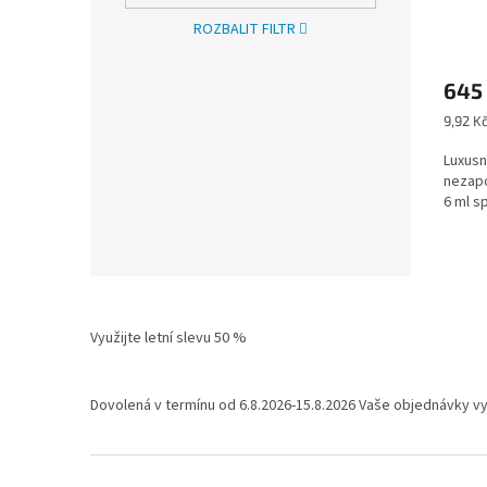
ROZBALIT FILTR
645
Měrná
9,92 Kč
cena:
Luxusn
nezap
6 ml s
Využijte letní slevu 50 %
Dovolená v termínu od 6.8.2026-15.8.2026 Vaše objednávky v
Z