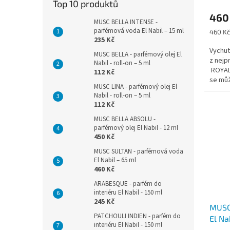
Top 10 produktů
460
MUSC BELLA INTENSE -
parfémová voda El Nabil – 15 ml
Měrná
460 Kč
235 Kč
cena:
Vychut
MUSC BELLA - parfémový olej El
z nejp
Nabil - roll-on – 5 ml
ROYAL
112 Kč
se mů
MUSC LINA - parfémový olej El
aroma,.
Nabil - roll-on – 5 ml
112 Kč
MUSC BELLA ABSOLU -
parfémový olej El Nabil - 12 ml
450 Kč
MUSC SULTAN - parfémová voda
El Nabil – 65 ml
460 Kč
ARABESQUE - parfém do
interiéru El Nabil - 150 ml
245 Kč
MUSC
PATCHOULI INDIEN - parfém do
El Na
interiéru El Nabil - 150 ml