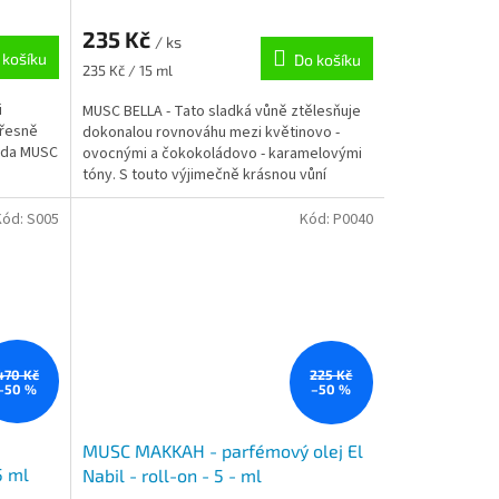
235 Kč
/ ks
 košíku
Do košíku
Měrná
235 Kč / 15 ml
cena:
i
MUSC BELLA - Tato sladká vůně ztělesňuje
Přesně
dokonalou rovnováhu mezi květinovo -
oda MUSC
ovocnými a čokokoládovo - karamelovými
tóny. S touto výjimečně krásnou vůní
budete středem...
Kód:
S005
Kód:
P0040
470 Kč
225 Kč
–50 %
–50 %
MUSC MAKKAH - parfémový olej El
5 ml
Nabil - roll-on - 5 - ml