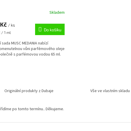
Skladem
 Kč
/ ks
Do košíku
 / 1 ml
í sada MUSC MEDANIA nabízí
omenutelnou vůni parfémového oleje
polečně s parfémovou vodou 65 ml.
O
v
l
á
d
Originální produkty z Dubaje
Vše ve vlastním skladu
a
c
í
yřídíme po tomto termínu.. Děkujeme.
p
r
v
k