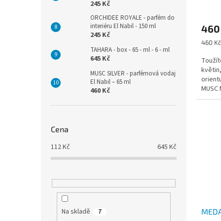
245 Kč
ORCHIDEE ROYALE - parfém do
interiéru El Nabil - 150 ml
460
245 Kč
Měrná
460 Kč
TAHARA - box - 65 - ml - 6 - ml
cena:
645 Kč
Toužít
květin
MUSC SILVER - parfémová vodaj
orient
El Nabil – 65 ml
MUSC M
460 Kč
splňuj
Cena
112
Kč
645
Kč
MEDAN
Na skladě
7