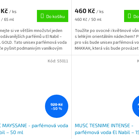
 Kč
460 Kč
/ ks
/ ks
Do košíku
Do
Měrná
 / 65 ml
460 Kč / 50 ml
cena:
nejte si ve větším množství jeden
Toužíte po ovocné i květinové vůn
rodávanějších parfémů u El Nabil –
s lehkým orientálním nádechem? 
 GOLD. Tato unisex parfémová voda
pro vás bude unisex parfémová v
že pyšnit podmanivým vanilkovým
MAKKAH, která vás bude provázet
..
v každodenním...
Kód:
S5011
920 Kč
–50 %
 MAYSSANE - parfémová voda
MUSC TESNIME INTENSE -
bil – 50 ml
parfémová voda El Nabil – 1