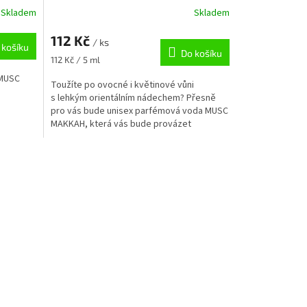
Skladem
Skladem
112 Kč
/ ks
 košíku
Do košíku
Měrná
112 Kč / 5 ml
cena:
 MUSC
Toužíte po ovocné i květinové vůni
s lehkým orientálním nádechem? Přesně
pro vás bude unisex parfémová voda MUSC
MAKKAH, která vás bude provázet
v každodenním životě se vší...