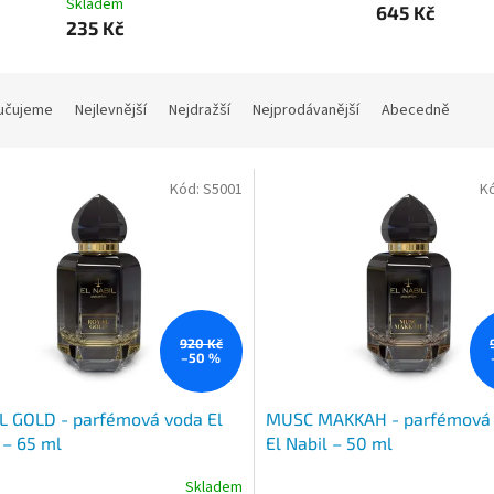
Skladem
645 Kč
235 Kč
učujeme
Nejlevnější
Nejdražší
Nejprodávanější
Abecedně
Kód:
S5001
K
920 Kč
–50 %
L GOLD - parfémová voda El
MUSC MAKKAH - parfémová
 – 65 ml
El Nabil – 50 ml
Skladem