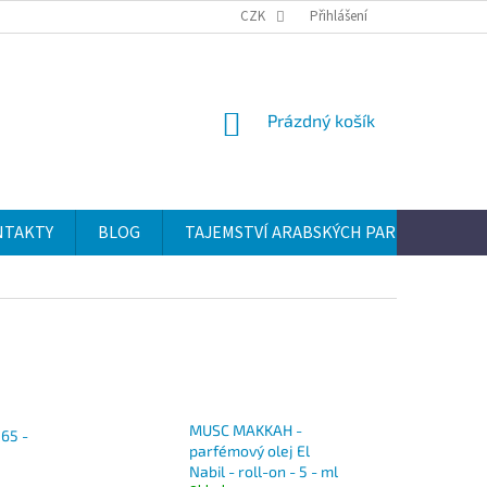
CZK
Přihlášení
NÁKUPNÍ
Prázdný košík
KOŠÍK
NTAKTY
BLOG
TAJEMSTVÍ ARABSKÝCH PARFÉMŮ
MUSC MAKKAH -
65 -
parfémový olej El
Nabil - roll-on - 5 - ml