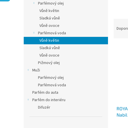
í
Parfémový olej
p
Vůně květin
a
Sladká vůně
Ř
n
Vůně ovoce
a
e
Dopor
Parfémová voda
z
l
e
Vůně květin
V
n
Sladká vůně
ý
í
Vůně ovoce
p
p
Pižmový olej
i
r
Muži
s
o
p
Parfémový olej
d
r
u
Parfémová voda
o
k
Parfém do auta
d
t
Parfém do interiéru
u
ů
Difuzér
ROYA
k
Nabil
t
ů