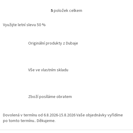
5
položek celkem
O
v
l
Využijte letní slevu 50 %
á
d
a
Originální produkty z Dubaje
c
í
p
r
v
Vše ve vlastním skladu
k
y
v
ý
Zboží posíláme obratem
p
i
s
u
Dovolená v termínu od 6.8.2026-15.8.2026 Vaše objednávky vyřídíme
po tomto termínu.. Děkujeme.
Z