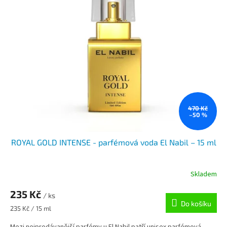
k
i
t
s
ů
p
r
o
d
u
k
t
ů
470 Kč
–50 %
ROYAL GOLD INTENSE - parfémová voda El Nabil – 15 ml
Skladem
235 Kč
/ ks
Do košíku
Měrná
235 Kč / 15 ml
cena: