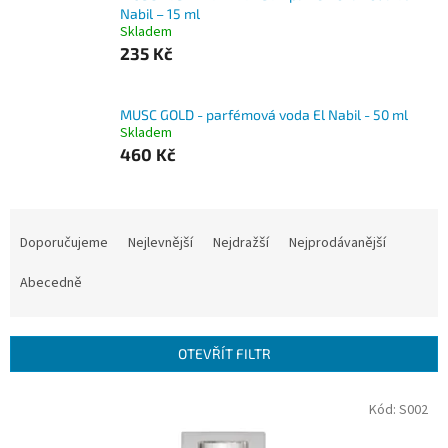
Nabil – 15 ml
Skladem
235 Kč
MUSC GOLD - parfémová voda El Nabil - 50 ml
Skladem
460 Kč
Ř
a
Doporučujeme
Nejlevnější
Nejdražší
Nejprodávanější
z
e
Abecedně
n
í
p
OTEVŘÍT FILTR
r
o
V
Kód:
S002
d
ý
u
p