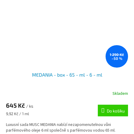
1 290 Kč
–50 %
MEDANIA - box - 65 - ml - 6 - ml
Skladem
645 Kč
/ ks
Do košíku
Měrná
9,92 Kč / 1 ml
cena:
Luxusní sada MUSC MEDANIA nabízí nezapomenutelnou vůni
parfémového oleje 6 ml společně s parfémovou vodou 65 ml.