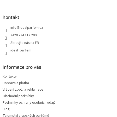
á
p
a
Kontakt
t
info
@
idealparfem.cz
í
+420 774 112 200
Sledujte nás na FB
ideal_parfem
Informace pro vás
Kontakty
Doprava a platba
Vrácení zboží a reklamace
Obchodní podmínky
Podmínky ochrany osobních údajů
Blog
Tajemství arabských parfémů