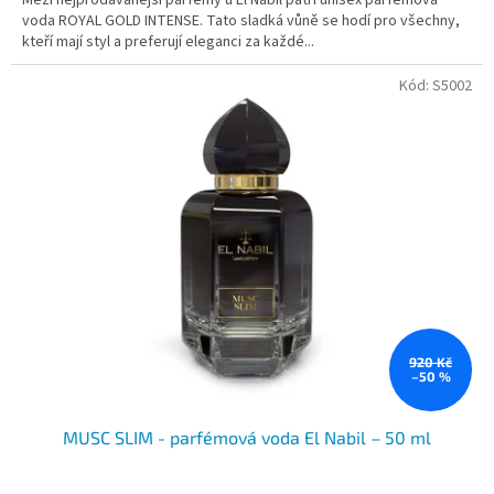
Mezi nejprodávanější parfémy u El Nabil patří unisex parfémová
voda ROYAL GOLD INTENSE. Tato sladká vůně se hodí pro všechny,
kteří mají styl a preferují eleganci za každé...
Kód:
S5002
920 Kč
–50 %
MUSC SLIM - parfémová voda El Nabil – 50 ml