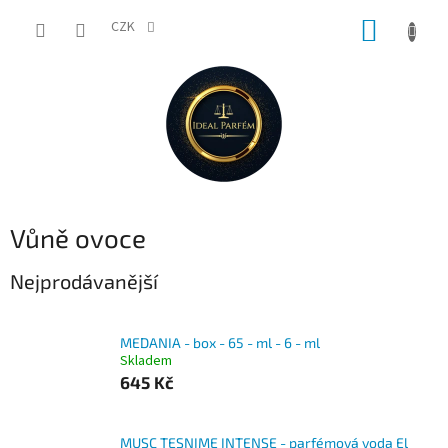
Přejít
NÁKUP
na
CZK
obsah
KOŠÍK
Vůně ovoce
Nejprodávanější
MEDANIA - box - 65 - ml - 6 - ml
Skladem
645 Kč
MUSC TESNIME INTENSE - parfémová voda El