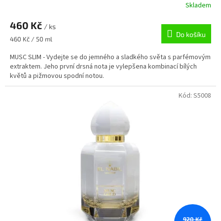
Skladem
460 Kč
/ ks
Do košíku
Měrná
460 Kč / 50 ml
cena:
MUSC SLIM - Vydejte se do jemného a sladkého světa s parfémovým
extraktem. Jeho první drsná nota je vylepšena kombinací bílých
květů a pižmovou spodní notou.
Kód:
S5008
920 Kč