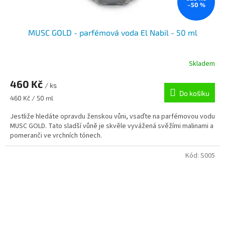
–50 %
MUSC GOLD - parfémová voda El Nabil - 50 ml
Skladem
460 Kč
/ ks
Do košíku
Měrná
460 Kč / 50 ml
cena:
Jestliže hledáte opravdu ženskou vůni, vsaďte na parfémovou vodu
MUSC GOLD. Tato sladší vůně je skvěle vyvážená svěžími malinami a
pomeranči ve vrchních tónech.
Kód:
S005