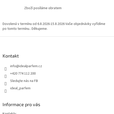
ý
Zboží posíláme obratem
p
i
s
u
Dovolená v termínu od 6.8.2026-15.8.2026 Vaše objednávky vyřídíme
po tomto termínu.. Děkujeme.
Z
á
p
a
Kontakt
t
info
@
idealparfem.cz
í
+420 774 112 200
Sledujte nás na FB
ideal_parfem
Informace pro vás
Kontakty