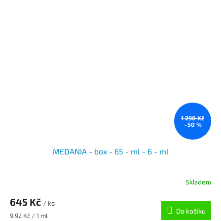
1 290 Kč
–50 %
MEDANIA - box - 65 - ml - 6 - ml
Skladem
645 Kč
/ ks
Do košíku
Měrná
9,92 Kč / 1 ml