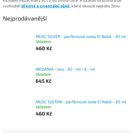
každého muže, který ví, co od života chce. A sázkou na jistotu jsou
rozhodně
dřevité a orientální vůně
, které okouzlí nejednu ženu.
Nejprodávanější
MUSC SILVER - parfémová vodaj El Nabil – 65 ml
Skladem
460 Kč
MEDANIA - box - 65 - ml - 6 - ml
Skladem
645 Kč
MUSC SULTAN - parfémová voda El Nabil – 65 ml
Skladem
460 Kč
Ř