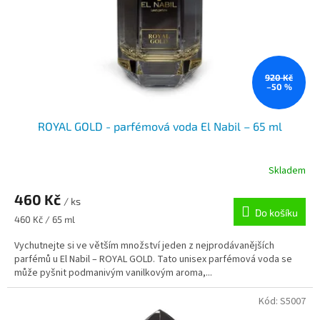
920 Kč
–50 %
ROYAL GOLD - parfémová voda El Nabil – 65 ml
Skladem
460 Kč
/ ks
Do košíku
Měrná
460 Kč / 65 ml
cena:
Vychutnejte si ve větším množství jeden z nejprodávanějších
parfémů u El Nabil – ROYAL GOLD. Tato unisex parfémová voda se
může pyšnit podmanivým vanilkovým aroma,...
Kód:
S5007