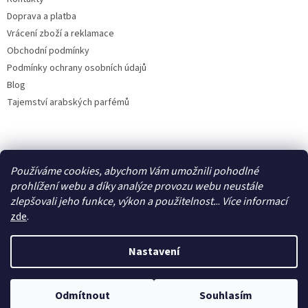
Doprava a platba
Vrácení zboží a reklamace
Obchodní podmínky
Podmínky ochrany osobních údajů
Blog
Tajemství arabských parfémů
Facebook
Používáme cookies, abychom Vám umožnili pohodlné
prohlížení webu a díky analýze provozu webu neustále
zlepšovali jeho funkce, výkon a použitelnost.
..
Více
informací
zde
.
Vytvořil Shoptet
Nastavení
Copyright 2026
IdealParfém
. Všechna práva vyhrazena.
Upravit
Odmítnout
Souhlasím
nastavení cookies
Využijte letní slevu 50 %