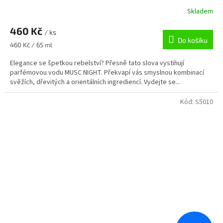
Skladem
460 Kč
/ ks
Do košíku
Měrná
460 Kč / 65 ml
cena:
Elegance se špetkou rebelství? Přesně tato slova vystihují
parfémovou vodu MUSC NIGHT. Překvapí vás smyslnou kombinací
svěžích, dřevitých a orientálních ingrediencí. Vydejte se...
Kód:
S5010