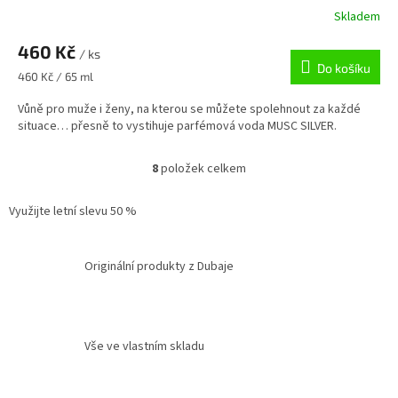
Skladem
460 Kč
/ ks
Do košíku
Měrná
460 Kč / 65 ml
cena:
Vůně pro muže i ženy, na kterou se můžete spolehnout za každé
situace… přesně to vystihuje parfémová voda MUSC SILVER.
8
položek celkem
O
v
l
Využijte letní slevu 50 %
á
d
a
Originální produkty z Dubaje
c
í
p
r
v
Vše ve vlastním skladu
k
y
v