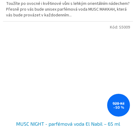
Toužíte po ovocné i květinové vůni s lehkým orientálním nádechem?
Přesně pro vás bude unisex parfémová voda MUSC MAKKAH, která
vás bude provázet v každodenním...
Kód:
S5009
920 Kč
–50 %
MUSC NIGHT - parfémová voda El Nabil – 65 ml