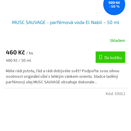
920 Kč
–50 %
MUSC SAUVAGE - parfémová voda El Nabil – 50 ml
Skladem
460 Kč
/ ks
Do košíku
Měrná
460 Kč / 50 ml
cena:
Máte rádi jistotu, řád a rádi dobýváte svět? Podpořte svou silnou
osobnost originální vůní s lehkým vánkem orientu. Sladce laděný
parfémový olej MUSC SAUVAGE obsahuje dokonale...
Kód:
S5012