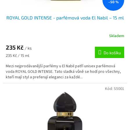
–50 %
ROYAL GOLD INTENSE - parfémová voda El Nabil – 15 ml
Skladem
235 Kč
/ ks
Do košíku
Měrná
235 Kč / 15 ml
cena:
Mezi nejprodávanější parfémy u El Nabil patří unisex parfémová
voda ROYAL GOLD INTENSE. Tato sladká vůně se hodí pro všechny,
kteří mají styl a preferují eleganci za každé...
Kód:
S5001