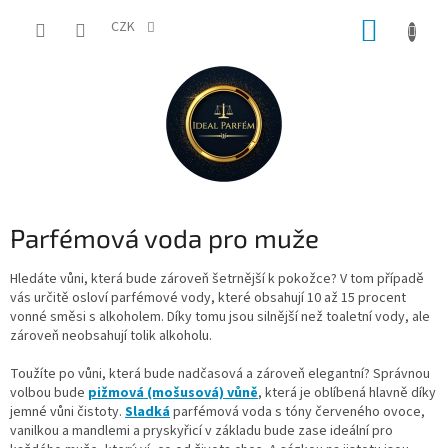
Přejít
NÁKUP
na
CZK
obsah
KOŠÍK
Parfémová voda pro muže
Hledáte vůni, která bude zároveň šetrnější k pokožce? V tom případě
vás určitě osloví parfémové vody, které obsahují 10 až 15 procent
vonné směsi s alkoholem. Díky tomu jsou silnější než toaletní vody, ale
zároveň neobsahují tolik alkoholu.
Toužíte po vůni, která bude nadčasová a zároveň elegantní? Správnou
volbou bude
pižmová (mošusová) vůně
, která je oblíbená hlavně díky
jemné vůni čistoty.
Sladká
parfémová voda s tóny červeného ovoce,
vanilkou a mandlemi a pryskyřicí v základu bude zase ideální pro