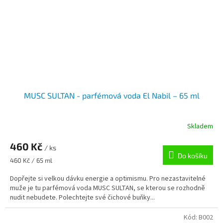
MUSC SULTAN - parfémová voda El Nabil – 65 ml
Skladem
460 Kč
/ ks
Do košíku
Měrná
460 Kč / 65 ml
cena:
Dopřejte si velkou dávku energie a optimismu. Pro nezastavitelné
muže je tu parfémová voda MUSC SULTAN, se kterou se rozhodně
nudit nebudete. Polechtejte své čichové buňky...
Kód:
B002