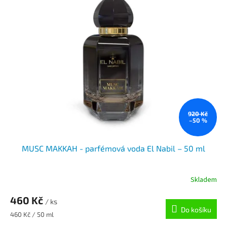
920 Kč
–50 %
MUSC MAKKAH - parfémová voda El Nabil – 50 ml
Skladem
460 Kč
/ ks
Do košíku
Měrná
460 Kč / 50 ml
cena: