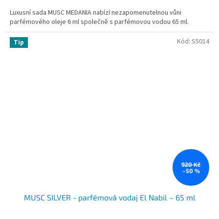
cena:
Luxusní sada MUSC MEDANIA nabízí nezapomenutelnou vůni
parfémového oleje 6 ml společně s parfémovou vodou 65 ml.
Kód:
S5014
Tip
920 Kč
–50 %
MUSC SILVER - parfémová vodaj El Nabil – 65 ml