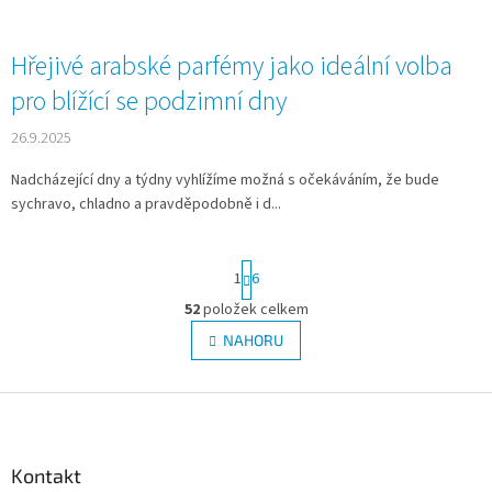
Hřejivé arabské parfémy jako ideální volba
pro blížící se podzimní dny
26.9.2025
Nadcházející dny a týdny vyhlížíme možná s očekáváním, že bude
sychravo, chladno a pravděpodobně i d...
S
1
6
t
r
52
položek celkem
O
á
v
NAHORU
n
l
k
á
o
v
Z
d
á
a
á
n
c
p
í
í
a
Kontakt
p