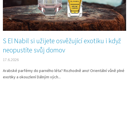
n
k
ů
S El Nabil si užijete osvěžující exotiku i když
neopustíte svůj domov
17.6.2026
Arabské parfémy do parného léta? Rozhodně ano! Orientální vůně plné
exotiky a okouzlení Dálným vých...