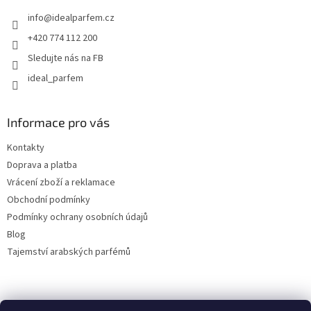
t
r
info
@
idealparfem.cz
í
v
k
+420 774 112 200
y
Sledujte nás na FB
v
ý
ideal_parfem
p
i
s
Informace pro vás
u
Kontakty
Doprava a platba
Vrácení zboží a reklamace
Obchodní podmínky
Podmínky ochrany osobních údajů
Blog
Tajemství arabských parfémů
Facebook