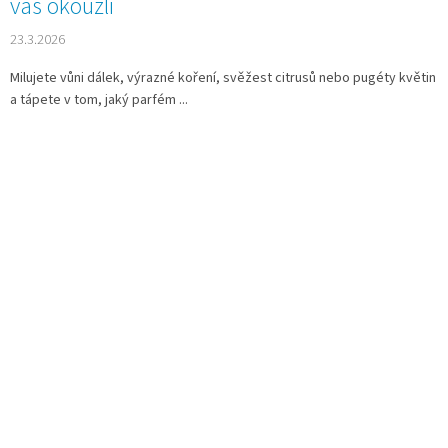
vás okouzlí
23.3.2026
Milujete vůni dálek, výrazné koření, svěžest citrusů nebo pugéty květin
a tápete v tom, jaký parfém ...