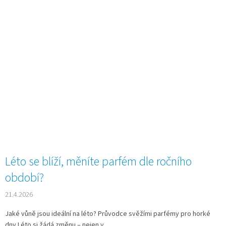
Léto se blíží, měníte parfém dle ročního
období?
21.4.2026
Jaké vůně jsou ideální na léto? Průvodce svěžími parfémy pro horké
dny Léto si žádá změnu – nejen v...