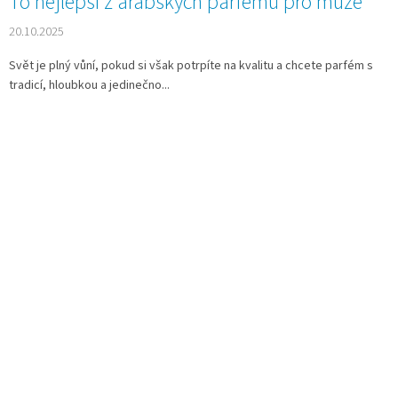
To nejlepší z arabských parfémů pro muže
20.10.2025
Svět je plný vůní, pokud si však potrpíte na kvalitu a chcete parfém s
tradicí, hloubkou a jedinečno...