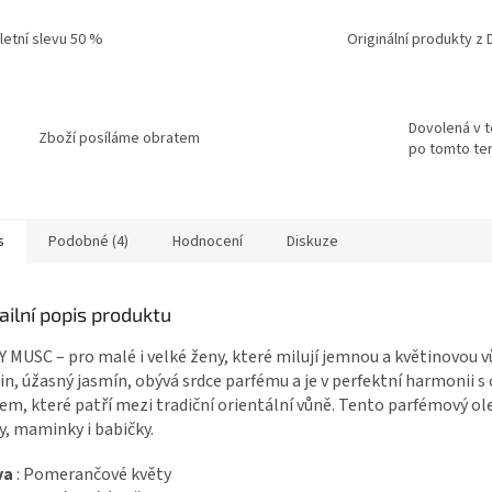
 letní slevu 50 %
Originální produkty z 
Dovolená v t
Zboží posíláme obratem
po tomto ter
s
Podobné (4)
Hodnocení
Diskuze
ailní popis produktu
 MUSC – pro malé i velké ženy, které milují jemnou a květinovou vů
in, úžasný jasmín, obývá srdce parfému a je v perfektní harmonii 
em, které patří mezi tradiční orientální vůně. Tento parfémový ole
y, maminky i babičky.
va
: Pomerančové květy