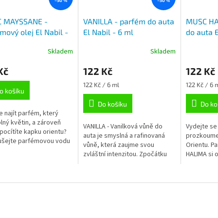
–50 %
–50 %
 MAYSSANE -
VANILLA - parfém do auta
MUSC HA
mový olej El Nabil -
El Nabil - 6 ml
do auta E
Skladem
Skladem
Kč
122 Kč
122 Kč
Měrná
Měrná
122 Kč / 6 ml
122 Kč / 6 
o košíku
cena:
cena:
Do košíku
Do ko
e najít parfém, který
lný květin, a zároveň
VANILLA - Vanilková vůně do
Vydejte se
pocítíte kapku orientu?
auta je smyslná a rafinovaná
prozkoumej
ušejte parfémovou vodu
vůně, která zaujme svou
Orientu. P
MAYSSANE, která tohle
zvláštní intenzitou. Zpočátku
HALIMA si o
tíku splňuje. Ženská a
květinová, v srdci odhaluje
dává před
..
tóny vanilky a jak se rozvíjí,...
kombinaci s