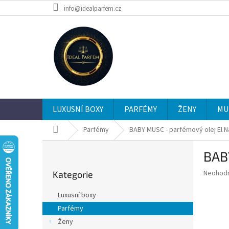
Přejít
info@idealparfem.cz
na
obsah
LUXUSNÍ BOXY
PARFÉMY
ŽENY
MU
Domů
Parfémy
BABY MUSC - parfémový olej El Nabi
P
BABY
o
Přeskočit
s
Průměr
Neohod
Kategorie
kategorie
t
hodnoce
r
produkt
Luxusní boxy
a
je
Parfémy
0,0
n
z
Ženy
n