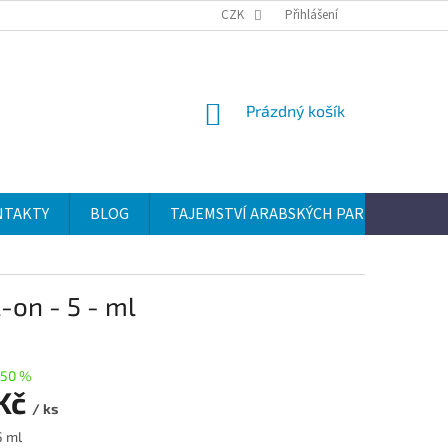
CZK
Přihlášení
NÁKUPNÍ
Prázdný košík
KOŠÍK
NTAKTY
BLOG
TAJEMSTVÍ ARABSKÝCH PARFÉMŮ
-on - 5 - ml
50 %
 Kč
/ ks
5 ml