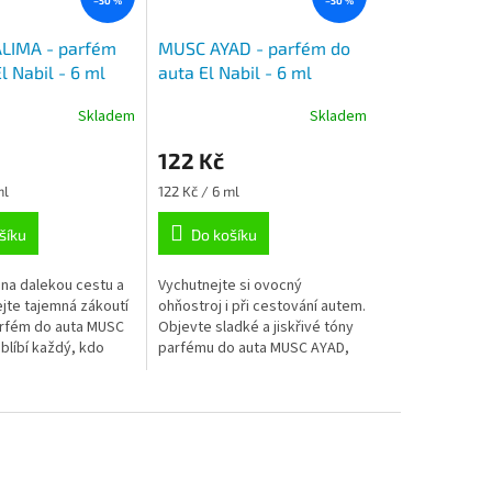
–50 %
–50 %
LIMA - parfém
MUSC AYAD - parfém do
l Nabil - 6 ml
auta El Nabil - 6 ml
Skladem
Skladem
122 Kč
Měrná
ml
122 Kč / 6 ml
cena:
šíku
Do košíku
 na dalekou cestu a
Vychutnejte si ovocný
te tajemná zákoutí
ohňostroj i při cestování autem.
arfém do auta MUSC
Objevte sladké a jiskřivé tóny
blíbí každý, kdo
parfému do auta MUSC AYAD,
nost smyslné
které si vás získají svou
ladkých tónů a...
optimistickou aurou.