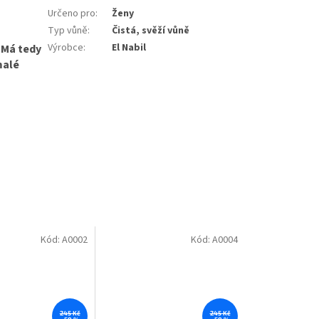
Určeno pro
:
Ženy
Typ vůně
:
Čistá, svěží vůně
Výrobce
:
El Nabil
 Má tedy
malé
Kód:
A0002
Kód:
A0004
245 Kč
245 Kč