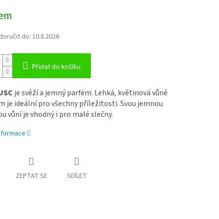
dem
oručit do:
10.8.2026
Přidat do košíku
USC
je svěží a jemný parfém. Lehká, květinová vůně
 je ideální pro všechny příležitosti. Svou jemnou
u vůní je vhodný i pro malé slečny.
informace
ZEPTAT SE
SDÍLET