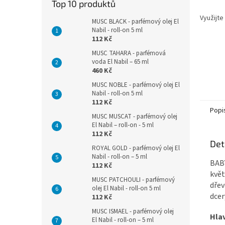
Top 10 produktů
Využijte
MUSC BLACK - parfémový olej El
Nabil - roll-on 5 ml
112 Kč
MUSC TAHARA - parfémová
voda El Nabil – 65 ml
460 Kč
MUSC NOBLE - parfémový olej El
Nabil - roll-on 5 ml
112 Kč
Popi
MUSC MUSCAT - parfémový olej
El Nabil – roll-on - 5 ml
112 Kč
Det
ROYAL GOLD - parfémový olej El
Nabil - roll-on – 5 ml
BABY
112 Kč
květ
MUSC PATCHOULI - parfémový
dřev
olej El Nabil - roll-on 5 ml
dcer
112 Kč
MUSC ISMAEL - parfémový olej
Hla
El Nabil - roll-on – 5 ml