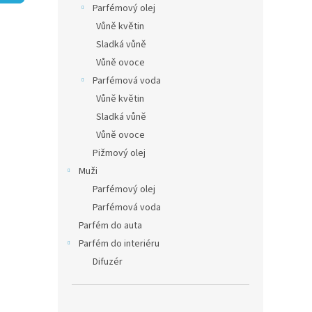
5
í
Parfémový olej
hvězdič
p
Vůně květin
a
Sladká vůně
n
Vůně ovoce
e
Parfémová voda
l
Vůně květin
Sladká vůně
Vůně ovoce
Pižmový olej
Muži
Parfémový olej
Parfémová voda
Parfém do auta
Parfém do interiéru
Difuzér