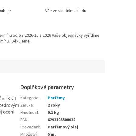
Dubaje
Vše ve vlastním skladu
ermínu od 6.8.2026-15.8.2026 Vaše objednávky vyřídíme
mínu.. Děkujeme.
Doplňkové parametry
Kategorie
:
Parfémy
ni. Král
s cedrovým
Záruka
:
2 roky
j ocení
Hmotnost
:
0.1 kg
EAN
:
6291105500012
Provedení
:
Parfémový olej
Množství
:
5 ml