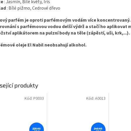
ce
:
Jasmín, Bílé květy, Iris
lad
:
Bílé pižmo, Cedrové dřevo
jový parfém je oproti parfémovým vodám více koncentrovaný.
rovnání s parfémovou vodou delší výdrž a stačí ho aplikovat 
ství aplikátorem na pulzní body na těle (zápěstí, uši, krk,...).
émové oleje El Nabil neobsahují alkohol.
sející produkty
Kód:
P0033
Kód:
A0013
225 Kč
245 Kč