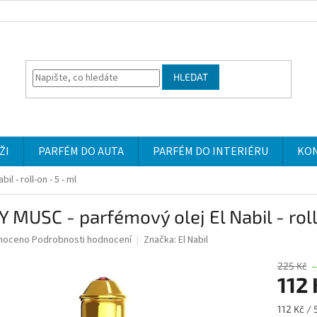
HLEDAT
ŽI
PARFÉM DO AUTA
PARFÉM DO INTERIÉRU
KO
l - roll-on - 5 - ml
 MUSC - parfémový olej El Nabil - roll
né
noceno
Podrobnosti hodnocení
Značka:
El Nabil
ní
u
225 Kč
–
112
Měrná
112 Kč / 