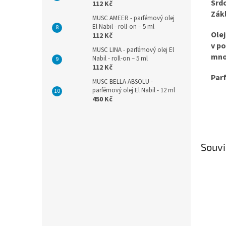
Srd
112 Kč
Zák
MUSC AMEER - parfémový olej
El Nabil - roll-on – 5 ml
Ole
112 Kč
v po
MUSC LINA - parfémový olej El
množ
Nabil - roll-on – 5 ml
112 Kč
Parf
MUSC BELLA ABSOLU -
parfémový olej El Nabil - 12 ml
450 Kč
Souvi