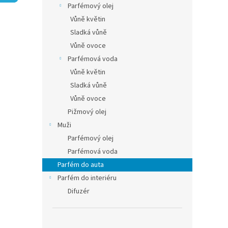
5
í
Parfémový olej
hvězdič
p
Vůně květin
a
Sladká vůně
n
Vůně ovoce
e
Parfémová voda
l
Vůně květin
Sladká vůně
Vůně ovoce
Pižmový olej
Muži
Parfémový olej
Parfémová voda
Parfém do auta
Parfém do interiéru
Difuzér