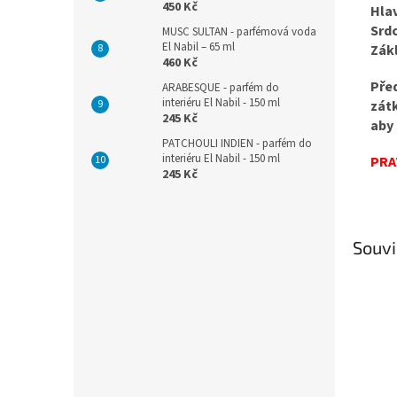
450 Kč
Hla
Srdc
MUSC SULTAN - parfémová voda
El Nabil – 65 ml
Zák
460 Kč
Pře
ARABESQUE - parfém do
interiéru El Nabil - 150 ml
zát
245 Kč
aby 
PATCHOULI INDIEN - parfém do
interiéru El Nabil - 150 ml
PRA
245 Kč
Souvi