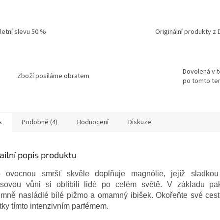
 letní slevu 50 %
Originální produkty z 
Dovolená v t
Zboží posíláme obratem
po tomto ter
s
Podobné (4)
Hodnocení
Diskuze
ailní popis produktu
o ovocnou smršť skvěle doplňuje magnólie, jejíž sladko
rusovou vůni si oblíbili lidé po celém světě. V základu pa
jemně nasládlé bílé pižmo a omamný ibišek. Okořeňte své cest
tky tímto intenzivním parfémem.