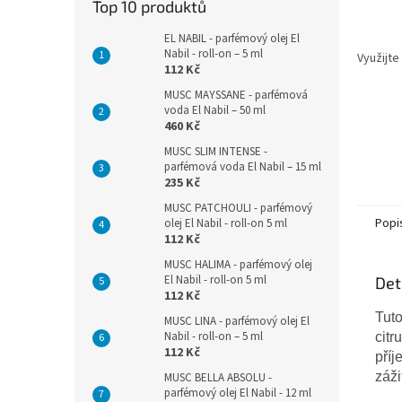
Top 10 produktů
EL NABIL - parfémový olej El
Nabil - roll-on – 5 ml
Využijte
112 Kč
MUSC MAYSSANE - parfémová
voda El Nabil – 50 ml
460 Kč
MUSC SLIM INTENSE -
parfémová voda El Nabil – 15 ml
235 Kč
MUSC PATCHOULI - parfémový
Popi
olej El Nabil - roll-on 5 ml
112 Kč
MUSC HALIMA - parfémový olej
El Nabil - roll-on 5 ml
Det
112 Kč
Tut
MUSC LINA - parfémový olej El
Nabil - roll-on – 5 ml
cit
112 Kč
pří
záži
MUSC BELLA ABSOLU -
parfémový olej El Nabil - 12 ml