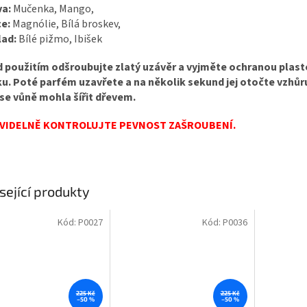
va:
Mučenka, Mango,
e:
Magnólie, Bílá broskev,
lad:
Bílé pižmo, Ibišek
d použitím odšroubujte zlatý uzávěr a vyjměte ochranou plas
ku.
Poté parfém uzavřete a na několik sekund jej otočte vzhů
se vůně mohla šířit dřevem.
VIDELNĚ KONTROLUJTE PEVNOST ZAŠROUBENÍ.
sející produkty
Kód:
P0027
Kód:
P0036
225 Kč
225 Kč
–50 %
–50 %