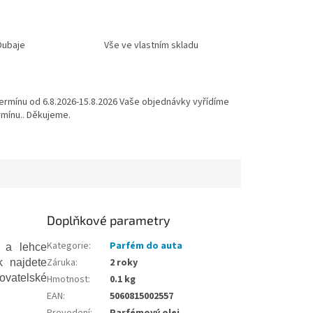
Dubaje
Vše ve vlastním skladu
ermínu od 6.8.2026-15.8.2026 Vaše objednávky vyřídíme
mínu.. Děkujeme.
Doplňkové parametry
Kategorie
:
Parfém do auta
u a lehce
Záruka
:
2 roky
k najdete
ovatelské
Hmotnost
:
0.1 kg
EAN
:
5060815002557