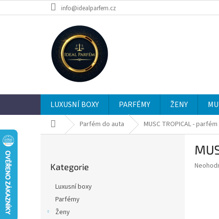
Přejít
info@idealparfem.cz
na
obsah
LUXUSNÍ BOXY
PARFÉMY
ŽENY
MU
Domů
Parfém do auta
MUSC TROPICAL - parfém do
P
MUSC
o
Přeskočit
s
Průměr
Neohod
Kategorie
kategorie
t
hodnoce
r
produkt
Luxusní boxy
a
je
Parfémy
0,0
n
z
Ženy
n