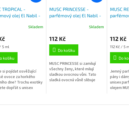
 TROPICAL -
MUSC PRINCESSE -
MUSC RE
mový olej El Nabil -
parfémový olej El Nabil -
parfémový
on – 5 ml
roll-on 5 ml
roll-on 5
Skladem
Skladem
Kč
112 Kč
112 Kč
Měrná
/ 5 ml
112 Kč / 5 m
Do košíku
cena:
o košíku
Do ko
MUSC PRINCESSE si zamilují
všechny ženy, které milují
e si pojídat osvěžující
Jemný par
sladkou ovocnou vůni. Tato
ké ovoce za horkého
pány i dám
sladká ovocná vůně slibuje
ního dne? Trochu exotiky
unisex pa
zážitek z gurmánské
ete dopřát s unisex
olejem MU
kompozice pižma s tóny
mem MUSC TROPICAL.
Probuďte s
jiskřivých a...
ovocným, 
pudrovým 