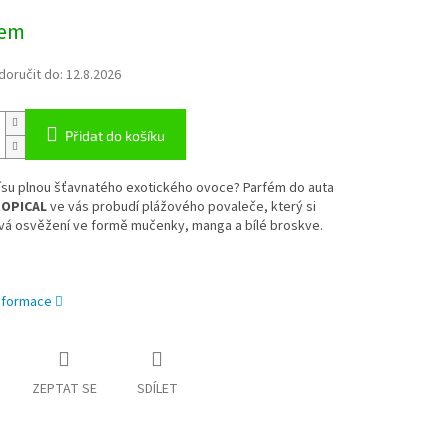
dem
oručit do:
12.8.2026
Přidat do košíku
mísu plnou šťavnatého exotického ovoce? Parfém do auta
OPICAL
ve vás probudí plážového povaleče, který si
vá osvěžení ve formě mučenky, manga a bílé broskve.
informace
ZEPTAT SE
SDÍLET