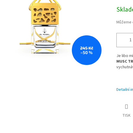
cena:
ek.
Skla
Můžeme d
245 Kč
–50 %
Je libo 
MUSC TR
vychutná
Detailní 
TISK