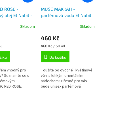
D ROSE -
MUSC MAKKAH -
 olej El Nabil -
parfémová voda El Nabil
 ml
– 50 ml
Skladem
Skladem
460 Kč
Měrná
l
460 Kč / 50 ml
cena:
šíku
Do košíku
fém vhodný pro
Toužíte po ovocné i květinové
y? Seznamte se s
vůni s lehkým orientálním
rfémovým
nádechem? Přesně pro vás
SC RED ROSE.
bude unisex parfémová
vé smysly díky
voda MUSC MAKKAH, která vás
květinovým a
bude provázet
tónům.
v každodenním...