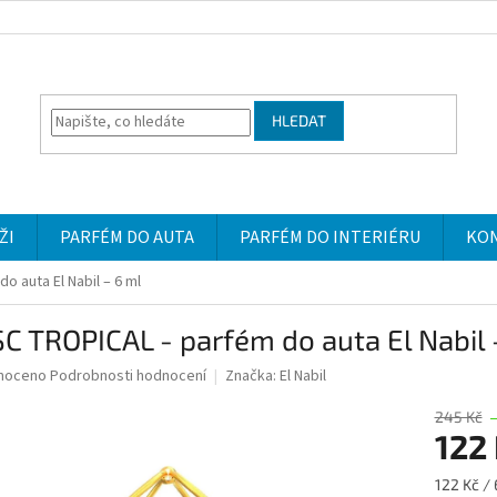
HLEDAT
ŽI
PARFÉM DO AUTA
PARFÉM DO INTERIÉRU
KO
 auta El Nabil – 6 ml
 TROPICAL - parfém do auta El Nabil 
né
noceno
Podrobnosti hodnocení
Značka:
El Nabil
ní
u
245 Kč
122
Měrná
122 Kč / 