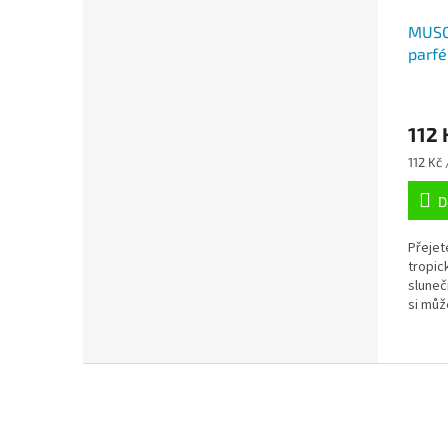
MUSC
parfé
roll-
112 
Měrná
112 Kč 
cena:
D
Přejet
tropic
sluneč
si můž
parfé
Z
á
p
a