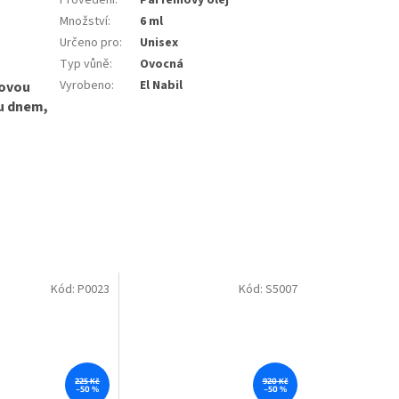
Provedení
:
Parfémový olej
Množství
:
6 ml
Určeno pro
:
Unisex
Typ vůně
:
Ovocná
Vyrobeno
:
El Nabil
tovou
ru dnem,
Kód:
P0023
Kód:
S5007
225 Kč
920 Kč
–50 %
–50 %