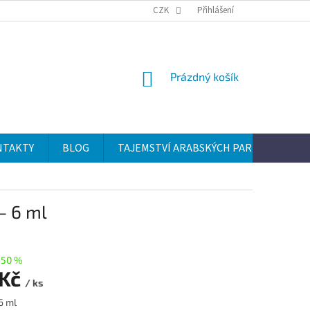
CZK
Přihlášení
NÁKUPNÍ
Prázdný košík
KOŠÍK
NTAKTY
BLOG
TAJEMSTVÍ ARABSKÝCH PARFÉMŮ
– 6 ml
–50 %
 Kč
/ ks
6 ml