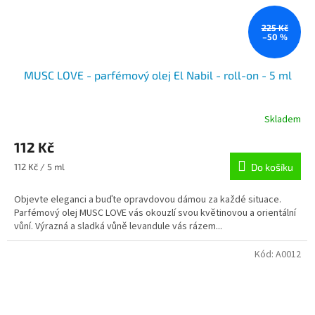
225 Kč
–50 %
MUSC LOVE - parfémový olej El Nabil - roll-on - 5 ml
Skladem
112 Kč
Měrná
112 Kč / 5 ml
Do košíku
cena:
Objevte eleganci a buďte opravdovou dámou za každé situace.
Parfémový olej MUSC LOVE vás okouzlí svou květinovou a orientální
vůní. Výrazná a sladká vůně levandule vás rázem...
Kód:
A0012