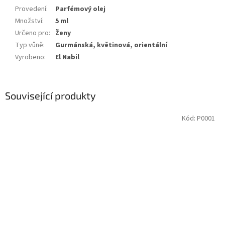
Provedení
:
Parfémový olej
Množství
:
5 ml
Určeno pro
:
Ženy
Typ vůně
:
Gurmánská, květinová, orientální
Vyrobeno
:
El Nabil
Související produkty
Kód:
P0001