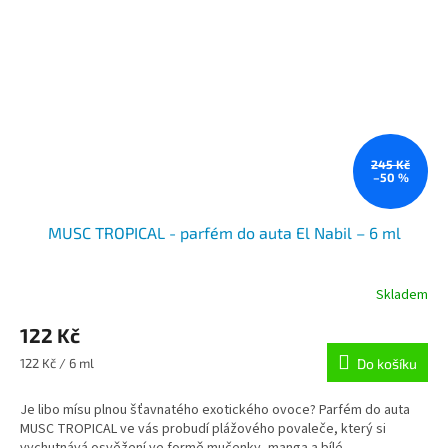
245 Kč
–50 %
MUSC TROPICAL - parfém do auta El Nabil – 6 ml
Skladem
122 Kč
Měrná
122 Kč / 6 ml
Do košíku
cena:
Je libo mísu plnou šťavnatého exotického ovoce? Parfém do auta
MUSC TROPICAL ve vás probudí plážového povaleče, který si
vychutnává osvěžení ve formě mučenky, manga a bílé...