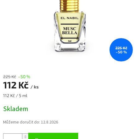
225 Kč
–50 %
225 Kč
–50 %
112 Kč
/ ks
Měrná
112 Kč / 5 ml
cena:
Skladem
Můžeme doručit do:
12.8.2026