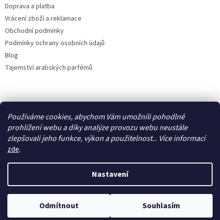
Doprava a platba
Vrácení zboží a reklamace
Obchodní podmínky
Podmínky ochrany osobních údajů
Blog
Tajemství arabských parfémů
Facebook
Používáme cookies, abychom Vám umožnili pohodlné
prohlížení webu a díky analýze provozu webu neustále
zlepšovali jeho funkce, výkon a použitelnost.
..
Více
informací
zde
.
Vytvořil Shoptet
Nastavení
Copyright 2026
IdealParfém
. Všechna práva vyhrazena.
Upravit
Odmítnout
Souhlasím
nastavení cookies
Využijte letní slevu 50 %