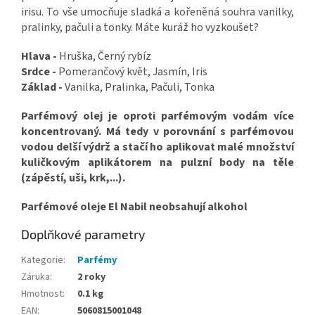
irisu. To vše umocňuje sladká a kořeněná souhra vanilky,
pralinky, pačuli a tonky. Máte kuráž ho vyzkoušet?
Hlava -
Hruška, Černý rybíz
Srdce -
Pomerančový květ, Jasmín, Iris
Základ -
Vanilka, Pralinka, Pačuli, Tonka
Parfémový olej je oproti parfémovým vodám více
koncentrovaný. Má tedy v porovnání s parfémovou
vodou delší výdrž a stačí ho aplikovat malé množství
kuličkovým aplikátorem na pulzní body na těle
(zápěstí, uši, krk,...).
Parfémové oleje El Nabil neobsahují alkohol
Doplňkové parametry
Kategorie
:
Parfémy
Záruka
:
2 roky
Hmotnost
:
0.1 kg
EAN
:
5060815001048