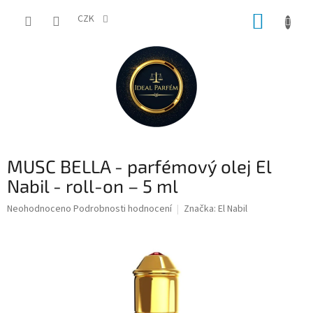
Přejít
NÁKUP
na
CZK
obsah
KOŠÍK
MUSC BELLA - parfémový olej El
Nabil - roll-on – 5 ml
Průměrné
Neohodnoceno
Podrobnosti hodnocení
Značka:
El Nabil
hodnocení
produktu
je
0,0
z
5
hvězdiček.