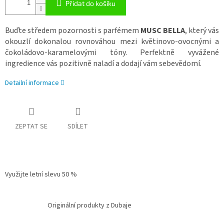
Přidat do košíku
Buďte středem pozornosti s parfémem
MUSC BELLA
, který vás
okouzlí dokonalou rovnováhou mezi květinovo-ovocnými a
čokoládovo-karamelovými tóny. Perfektně vyvážené
ingredience vás pozitivně naladí a dodají vám sebevědomí.
Detailní informace
ZEPTAT SE
SDÍLET
Využijte letní slevu 50 %
Originální produkty z Dubaje