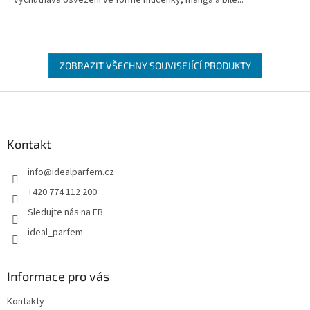
ZOBRAZIT VŠECHNY SOUVISEJÍCÍ PRODUKTY
Z
á
p
a
Kontakt
t
info
@
idealparfem.cz
í
+420 774 112 200
Sledujte nás na FB
ideal_parfem
Informace pro vás
Kontakty