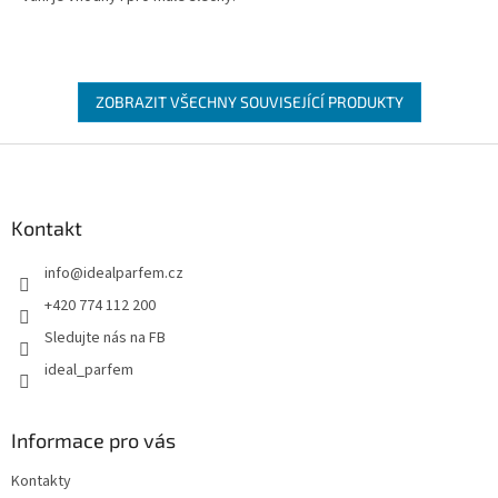
ZOBRAZIT VŠECHNY SOUVISEJÍCÍ PRODUKTY
Z
á
p
a
Kontakt
t
info
@
idealparfem.cz
í
+420 774 112 200
Sledujte nás na FB
ideal_parfem
Informace pro vás
Kontakty