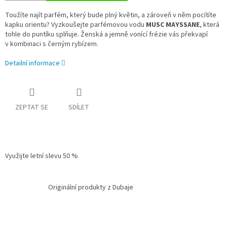
Toužíte najít parfém, který bude plný květin, a zároveň v něm pocítíte
kapku orientu? Vyzkoušejte parfémovou vodu
MUSC MAYSSANE
, která
tohle do puntíku splňuje. Ženská a jemně vonící frézie vás překvapí
v kombinaci s černým rybízem.
Detailní informace
ZEPTAT SE
SDÍLET
Využijte letní slevu 50 %
Originální produkty z Dubaje