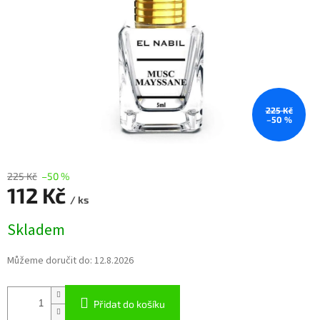
225 Kč
–50 %
225 Kč
–50 %
112 Kč
/ ks
Měrná
Skladem
cena:
Můžeme doručit do:
12.8.2026
Přidat do košíku