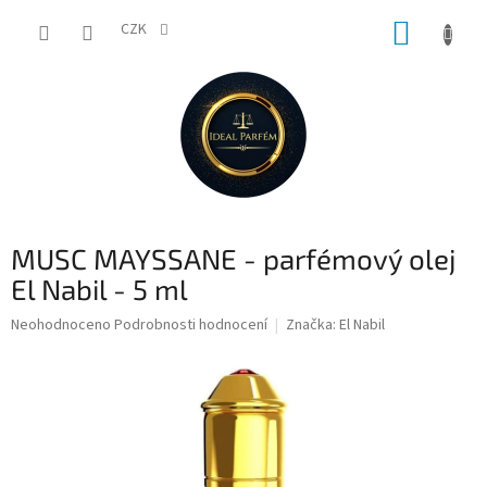
Přejít
NÁKUP
na
CZK
obsah
KOŠÍK
MUSC MAYSSANE - parfémový olej
El Nabil - 5 ml
Průměrné
Neohodnoceno
Podrobnosti hodnocení
Značka:
El Nabil
hodnocení
produktu
je
0,0
z
5
hvězdiček.