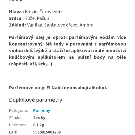
Hlava :
Frézie, Černý rybíz
Srdce :
Růže, Pačuli
Základ :
Vanilka, Santalové dřevo, Ambra
Parfémový olej je oproti parfémovým vodám více
koncentrovaný. Má tedy v porovnání s parfémovou
vodou delší výdrž a stačí ho aplikovat malé množství
kuličkovým aplikátorem na pulzní body na těle
(zápěstí, uši, krk,...).
Parfémové oleje El Nabil neobsahují alkohol.
Doplňkové parametry
Kategorie
:
Parfémy
Záruka
:
2 roky
Hmotnost
:
0.1 kg
EAN
:
5060815001789