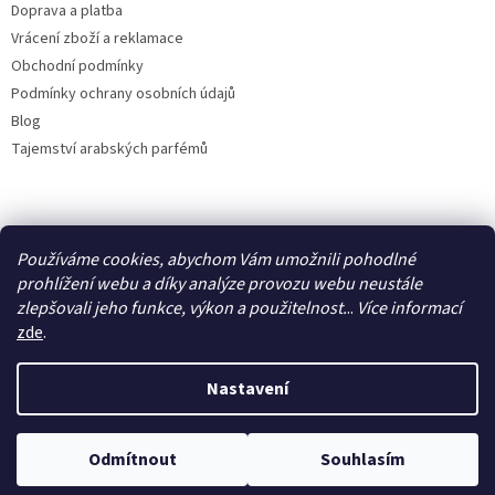
Doprava a platba
Vrácení zboží a reklamace
Obchodní podmínky
Podmínky ochrany osobních údajů
Blog
Tajemství arabských parfémů
Facebook
Používáme cookies, abychom Vám umožnili pohodlné
prohlížení webu a díky analýze provozu webu neustále
zlepšovali jeho funkce, výkon a použitelnost.
..
Více
informací
zde
.
Vytvořil Shoptet
Nastavení
Copyright 2026
IdealParfém
. Všechna práva vyhrazena.
Upravit
Odmítnout
Souhlasím
nastavení cookies
Využijte letní slevu 50 %