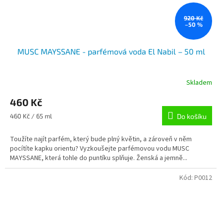
920 Kč
–50 %
MUSC MAYSSANE - parfémová voda El Nabil – 50 ml
Skladem
460 Kč
Měrná
460 Kč / 65 ml
Do košíku
cena:
Toužíte najít parfém, který bude plný květin, a zároveň v něm
pocítíte kapku orientu? Vyzkoušejte parfémovou vodu MUSC
MAYSSANE, která tohle do puntíku splňuje. Ženská a jemně...
Kód:
P0012