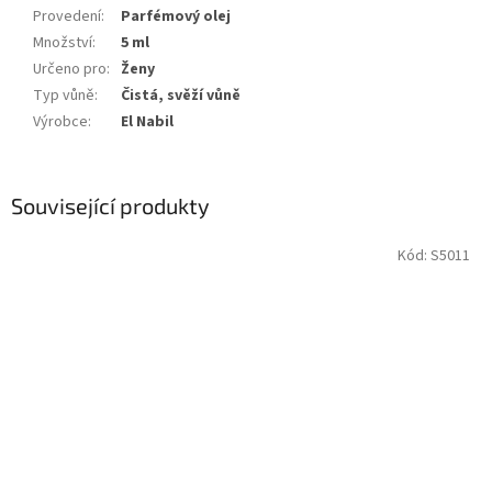
Provedení
:
Parfémový olej
Množství
:
5 ml
Určeno pro
:
Ženy
Typ vůně
:
Čistá, svěží vůně
Výrobce
:
El Nabil
Související produkty
Kód:
S5011