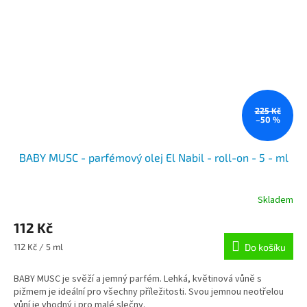
225 Kč
–50 %
BABY MUSC - parfémový olej El Nabil - roll-on - 5 - ml
Skladem
112 Kč
Měrná
112 Kč / 5 ml
Do košíku
cena:
BABY MUSC je svěží a jemný parfém. Lehká, květinová vůně s
pižmem je ideální pro všechny příležitosti. Svou jemnou neotřelou
vůní je vhodný i pro malé slečny.