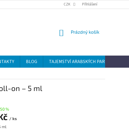
CZK
Přihlášení
NÁKUPNÍ
Prázdný košík
KOŠÍK
NTAKTY
BLOG
TAJEMSTVÍ ARABSKÝCH PARFÉMŮ
oll-on – 5 ml
50 %
 Kč
/ ks
5 ml