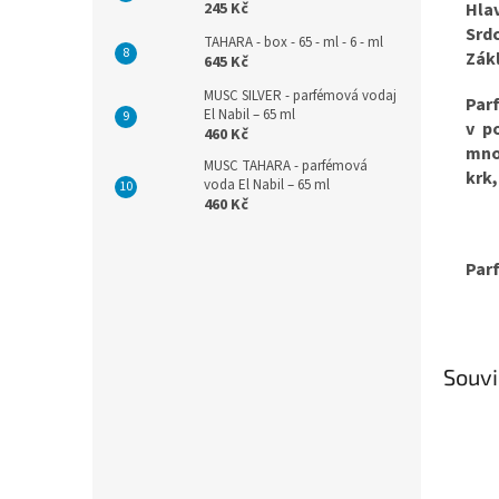
245 Kč
Hla
Srd
TAHARA - box - 65 - ml - 6 - ml
Zák
645 Kč
MUSC SILVER - parfémová vodaj
Par
El Nabil – 65 ml
v p
460 Kč
mno
MUSC TAHARA - parfémová
krk,.
voda El Nabil – 65 ml
460 Kč
Parf
Souvi