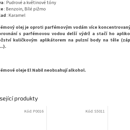
va
: Pudrové a květinové tóny
ce
: Benzoin, Bílé pižmo
lad
: Karamel
fémový olej je oproti parfémovým vodám více koncentrovaný
orovnání s parfémovou vodou delší výdrž a stačí ho aplik
žství kuličkovým aplikátorem na pulzní body na těle (zápě
..).
émové oleje El Nabil neobsahují alkohol.
sející produkty
Kód:
P0016
Kód:
S5011