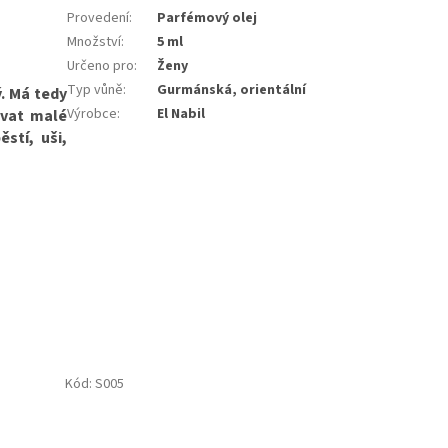
Provedení
:
Parfémový olej
Množství
:
5 ml
Určeno pro
:
Ženy
Typ vůně
:
Gurmánská, orientální
. Má tedy
Výrobce
:
El Nabil
ovat malé
stí, uši,
Kód:
S005