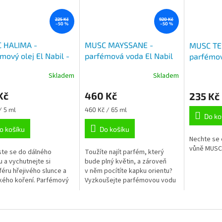
225 Kč
920 Kč
–50 %
–50 %
 HALIMA -
MUSC MAYSSANE -
MUSC TE
mový olej El Nabil -
parfémová voda El Nabil
parfémov
on 5 ml
– 50 ml
– 15 ml
Skladem
Skladem
Kč
460 Kč
235 Kč
Měrná
/ 5 ml
460 Kč / 65 ml
Do ko
cena:
o košíku
Do košíku
Nechte se 
vůně MUSC
te se do dálného
Toužíte najít parfém, který
u a vychutnejte si
bude plný květin, a zároveň
éru hřejivého slunce a
v něm pocítíte kapku orientu?
kého koření. Parfémový
Vyzkoušejte parfémovou vodu
USC HALIMA je pro ženy,
MUSC MAYSSANE, která tohle
se nebojí výraznějších
do puntíku splňuje. Ženská a
jemně...