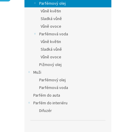
í
Parfémový olej
p
Vůně květin
a
Sladká vůně
n
Vůně ovoce
e
Parfémová voda
l
Vůně květin
Sladká vůně
Vůně ovoce
Pižmový olej
Muži
Parfémový olej
Parfémová voda
Parfém do auta
Parfém do interiéru
Difuzér