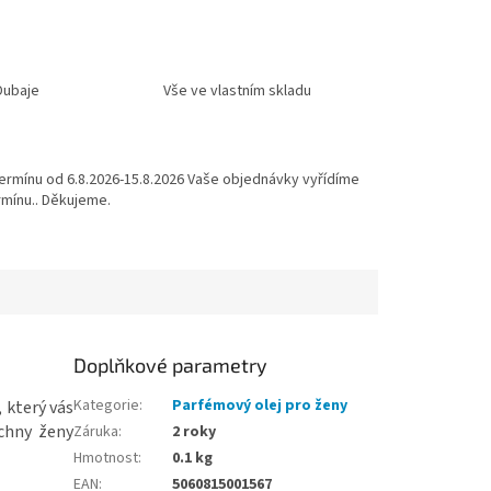
Dubaje
Vše ve vlastním skladu
ermínu od 6.8.2026-15.8.2026 Vaše objednávky vyřídíme
mínu.. Děkujeme.
Doplňkové parametry
Kategorie
:
Parfémový olej pro ženy
 který vás
echny ženy
Záruka
:
2 roky
Hmotnost
:
0.1 kg
EAN
:
5060815001567