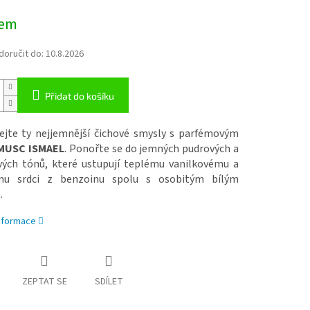
dem
oručit do:
10.8.2026
Přidat do košíku
ejte ty nejjemnější čichové smysly s parfémovým
MUSC ISMAEL
. Ponořte se do jemných pudrových a
vých tónů, které ustupují teplému vanilkovému a
ému srdci z benzoinu spolu s osobitým bílým
.
informace
ZEPTAT SE
SDÍLET