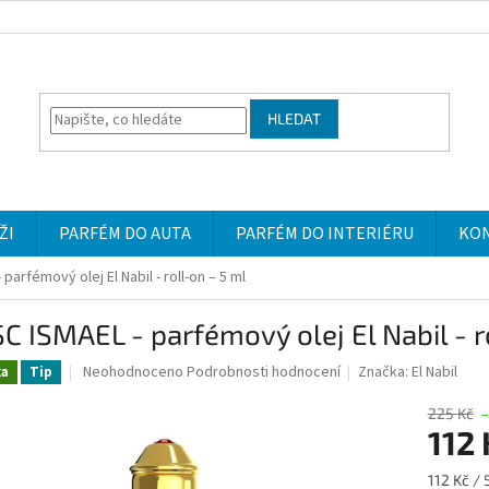
HLEDAT
ŽI
PARFÉM DO AUTA
PARFÉM DO INTERIÉRU
KO
parfémový olej El Nabil - roll-on – 5 ml
 ISMAEL - parfémový olej El Nabil - r
Průměrné
Neohodnoceno
Podrobnosti hodnocení
Značka:
El Nabil
ka
Tip
hodnocení
produktu
225 Kč
–
je
112
0,0
z
Měrná
112 Kč / 