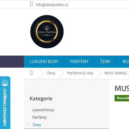
Přejít
info@idealparfem.cz
na
obsah
LUXUSNÍ BOXY
PARFÉMY
ŽENY
MU
Domů
Ženy
Parfémový olej
MUSC ISMAEL - 
P
MUSC
o
Přeskočit
s
Kategorie
kategorie
Novin
t
r
Luxusní boxy
a
Parfémy
n
Ženy
n