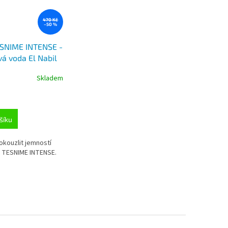
470 Kč
–50 %
SNIME INTENSE -
á voda El Nabil
Skladem
šíku
okouzlit jemností
 TESNIME INTENSE.