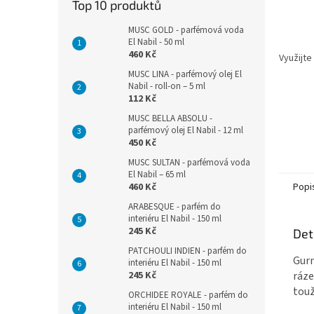
Top 10 produktů
MUSC GOLD - parfémová voda
El Nabil - 50 ml
460 Kč
Využijte
MUSC LINA - parfémový olej El
Nabil - roll-on – 5 ml
112 Kč
MUSC BELLA ABSOLU -
parfémový olej El Nabil - 12 ml
450 Kč
MUSC SULTAN - parfémová voda
El Nabil – 65 ml
460 Kč
Popi
ARABESQUE - parfém do
interiéru El Nabil - 150 ml
245 Kč
Det
PATCHOULI INDIEN - parfém do
Gurm
interiéru El Nabil - 150 ml
245 Kč
ráze
touž
ORCHIDEE ROYALE - parfém do
interiéru El Nabil - 150 ml