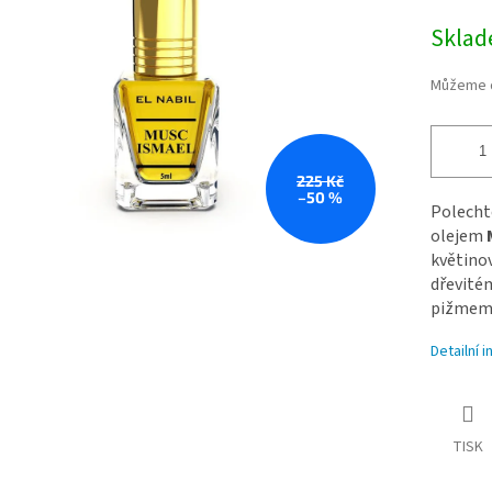
5
cena:
hvězdiček.
Skla
Můžeme d
225 Kč
–50 %
Polecht
olejem
květino
dřevit
pižmem
Detailní 
TISK