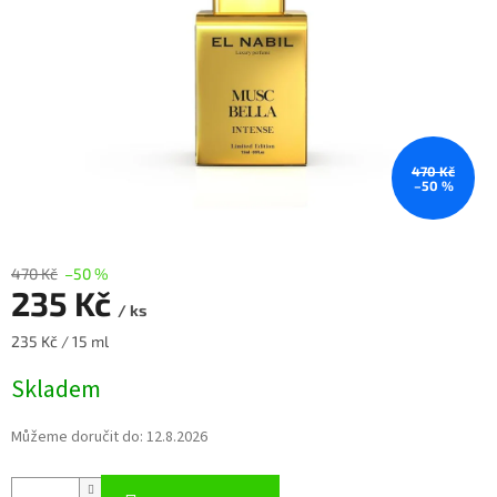
470 Kč
–50 %
470 Kč
–50 %
235 Kč
/ ks
Měrná
235 Kč / 15 ml
cena:
Skladem
Můžeme doručit do:
12.8.2026