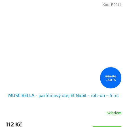
Kód:
P0014
225 Kč
–50 %
MUSC BELLA - parfémový olej El Nabil - roll-on – 5 ml
Skladem
112 Kč