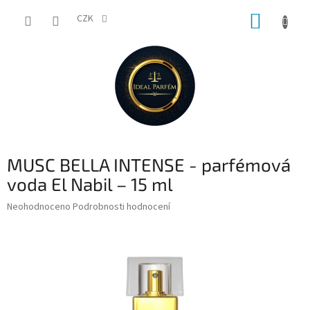
Přejít
NÁKUP
na
CZK
obsah
KOŠÍK
MUSC BELLA INTENSE - parfémová
voda El Nabil – 15 ml
Průměrné
Neohodnoceno
Podrobnosti hodnocení
hodnocení
produktu
je
0,0
z
5
hvězdiček.