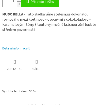
Přidat do košíku
MUSC BELLA
- Tato sladká vůně ztělesňuje dokonalou
rovnováhu mezi květinovo - ovocnými a čokokoládovo -
karamelovými tóny. S touto výjimečně krásnou vůní budete
středem pozornosti.
Detailní informace
ZEPTAT SE
SDÍLET
Využijte letní slevu 50 %