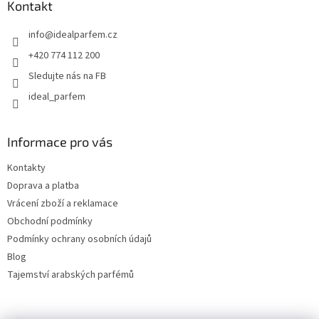
a
Kontakt
t
info
@
idealparfem.cz
í
+420 774 112 200
Sledujte nás na FB
ideal_parfem
Informace pro vás
Kontakty
Doprava a platba
Vrácení zboží a reklamace
Obchodní podmínky
Podmínky ochrany osobních údajů
Blog
Tajemství arabských parfémů