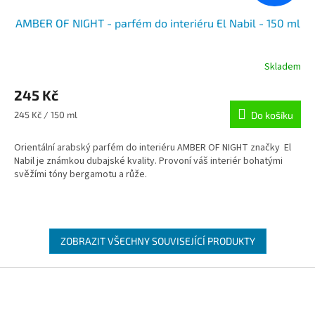
AMBER OF NIGHT - parfém do interiéru El Nabil - 150 ml
Skladem
245 Kč
Měrná
245 Kč / 150 ml
Do košíku
cena:
Orientální arabský parfém do interiéru AMBER OF NIGHT značky El
Nabil je známkou dubajské kvality. Provoní váš interiér bohatými
svěžími tóny bergamotu a růže.
ZOBRAZIT VŠECHNY SOUVISEJÍCÍ PRODUKTY
Z
á
p