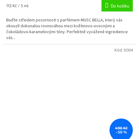
Měrná
112 Kč / 5 ml
Do košíku
cena:
Buďte středem pozornosti s parfémem MUSC BELLA, který vás
okouzlí dokonalou rovnováhou mezi květinovo-ovocnými a
čokoládovo-karamelovými tóny. Perfektně vyvážené ingredience
vás...
Kód:
D004
490 Kč
–50 %