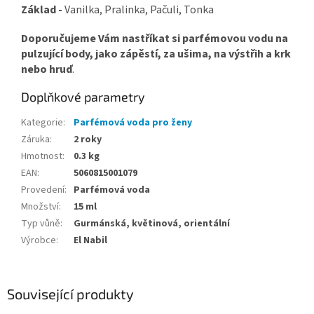
Základ -
Vanilka, Pralinka, Pačuli, Tonka
Doporučujeme Vám nastříkat si parfémovou vodu na
pulzující body, jako zápěstí, za ušima, na výstřih a krk
nebo hruď
.
Doplňkové parametry
Kategorie
:
Parfémová voda pro ženy
Záruka
:
2 roky
Hmotnost
:
0.3 kg
EAN
:
5060815001079
Provedení
:
Parfémová voda
Množství
:
15 ml
Typ vůně
:
Gurmánská, květinová, orientální
Výrobce
:
El Nabil
Související produkty