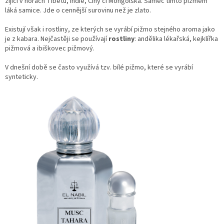
žijící v horách Tibetu, Indie, Číny či Mongolska. Samec tímto pižmem
láká samice. Jde o cennější surovinu než je zlato.
Existují však i rostliny, ze kterých se vyrábí pižmo stejného aroma jako
je z kabara. Nejčastěji se používají
rostliny
: andělika lékařská, kejklířka
pižmová a ibiškovec pižmový.
V dnešní době se často využívá tzv. bílé pižmo, které se vyrábí
synteticky.