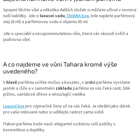
Spojení těchto vůní a několika dalších složek si můžete užívat v novince
naší nabídky. Jde o
luxusní sadu
TAHARA box
, kde najdete parfémový
olej (6 ml) a parfémovou vodu o objemu 65 ml.
Jde o speciální a nezapomenutelnou vůni, která vás okouzlí svěží a
pudrovou vůní.
A co najdeme ve vůni Tahara kromě výše
uvedeného?
V
hlavě
parfému ucítíte mošus a kosatec, v
srdci
parfému vyvstane
jasmín a růže a v samotném
základu
parfému na vás čeká cedr, bílé
pižmo, santalové dřevo a okouzlující vanilka.
Luxusní box
pro výjimečné ženy už na vás čeká. Je ideální jako dárek
pro vaše milované nebo si udělejte radost sama sobě.
Flakon parfému bude navíc elegantní ozdobou vaší poličky s
kosmetikou a doplňky.