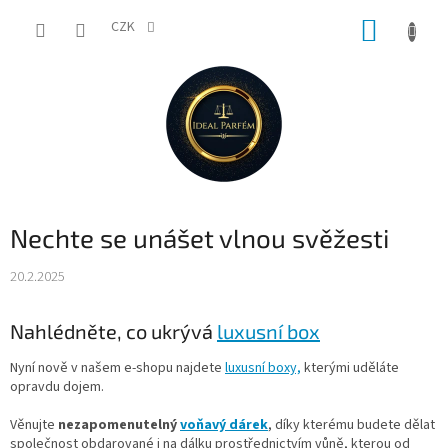
Přejít
NÁKUP
na
CZK
obsah
KOŠÍK
Nechte se unášet vlnou svěžesti
20.2.2025
Nahlédněte, co ukrývá
luxusní box
Nyní nově v našem e-shopu najdete
luxusní boxy,
kterými uděláte
opravdu dojem.
Věnujte
nezapomenutelný
voňavý dárek
, díky kterému budete dělat
společnost obdarované i na dálku prostřednictvím vůně, kterou od