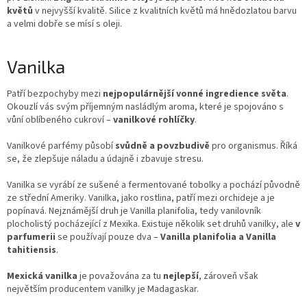
květů
v nejvyšší kvalitě. Silice z kvalitních květů má hnědozlatou barvu
a velmi dobře se mísí s oleji.
Vanilka
Patří bezpochyby mezi
nejpopulárnější vonné ingredience světa
.
Okouzlí vás svým příjemným nasládlým aroma, které je spojováno s
vůní oblíbeného cukroví –
vanilkové rohlíčky
.
Vanilkové parfémy působí
svůdně a povzbudivě
pro organismus. Říká
se, že zlepšuje náladu a údajně i zbavuje stresu.
Vanilka se vyrábí ze sušené a fermentované tobolky a pochází původně
ze střední Ameriky. Vanilka, jako rostlina, patří mezi orchideje a je
popínavá. Nejznámější druh je Vanilla planifolia, tedy vanilovník
plocholistý pocházející z Mexika. Existuje několik set druhů vanilky, ale
v
parfumerii
se používají pouze dva –
Vanilla planifolia a Vanilla
tahitiensis
.
Mexická vanilka
je považována za tu
nejlepší
, zároveň však
největším producentem vanilky je Madagaskar.