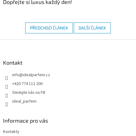
Dopřejte si luxus každý den!
PŘEDCHOZÍ ČLÁNEK
DALŠÍ ČLÁNEK
Z
á
p
a
Kontakt
t
info
@
idealparfem.cz
í
+420 774 112 200
Sledujte nás na FB
ideal_parfem
Informace pro vás
Kontakty