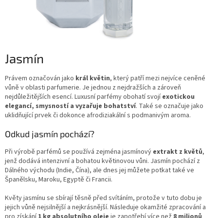
Jasmín
Právem označován jako
král květin
, který patří mezi nejvíce ceněné
vůně v oblasti parfumerie. Je jednou z nejdražších a zároveň
nejdůležitějších esencí. Luxusní parfémy obohatí svojí
exotickou
elegancí, smysností a vyzařuje bohatství
. Také se označuje jako
uklidňující prvek či dokonce afrodiziakální s podmanivým aroma.
Odkud jasmín pochází?
Při výrobě parfémů se používá zejména jasmínový
extrakt z květů
,
jenž dodává intenzivní a bohatou květinovou vůni. Jasmín pochází z
Dálného východu (Indie, Čína), ale dnes jej můžete potkat také ve
Španělsku, Maroku, Egyptě či Francii.
Květy jasmínu se sbírají těsně před svítáním, protože v tuto dobu je
jejich vůně nejsilnější a nejkrásnější. Následuje okamžité zpracování a
pro získání
1 kg absolutního oleje
je zapotřebí více než
8 milionů