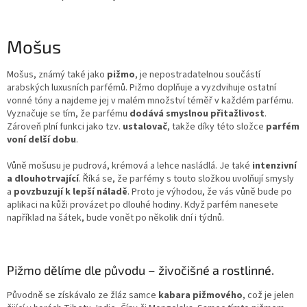
Mošus
Mošus, známý také jako
pižmo
, je nepostradatelnou součástí
arabských luxusních parfémů. Pižmo doplňuje a vyzdvihuje ostatní
vonné tóny a najdeme jej v malém množství téměř v každém parfému.
Vyznačuje se tím, že parfému
dodává smyslnou přitažlivost
.
Zároveň plní funkci jako tzv.
ustalovač
, takže díky této složce
parfém
voní delší dobu
.
Vůně mošusu je pudrová, krémová a lehce nasládlá. Je také
intenzivní
a dlouhotrvající
. Říká se, že parfémy s touto složkou uvolňují smysly
a
povzbuzují k lepší náladě
. Proto je výhodou, že vás vůně bude po
aplikaci na kůži provázet po dlouhé hodiny. Když parfém nanesete
například na šátek, bude vonět po několik dní i týdnů.
Pižmo dělíme dle původu – živočišné a rostlinné.
Původně se získávalo ze žláz samce
kabara pižmového
, což je jelen