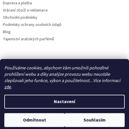
Doprava a platba
Vrácení zboží a reklamace
Obchodní podmínky
Podmínky ochrany osobních údajů
Blog
Tajemství arabských parfémů
Facebook
Používáme cookies, abychom Vám umožnili pohodlné
prohlížení webu a díky analýze provozu webu neustále
zlepšovali jeho funkce, výkon a použitelnost.
..
Více
informací
zde
.
Vytvořil Shoptet
Nastavení
Copyright 2026
IdealParfém
. Všechna práva vyhrazena.
Upravit
Odmítnout
Souhlasím
nastavení cookies
Využijte letní slevu 50 %