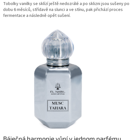
Tobolky vanilky se sklízí ještě nedozrálé a po sklizni jsou sušeny po
dobu 6 měsíců, střídavě na slunci a ve stínu, pak přichází proces
fermentace a následně opět sušení.
Báječná harmonie vůní v jednom parfému