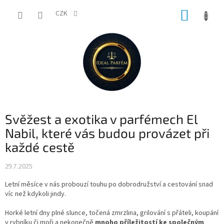
Přejít
NÁKUP
na
CZK
obsah
KOŠÍK
Svěžest a exotika v parfémech El
Nabil, které vás budou provázet při
každé cestě
29.7.2025
Letní měsíce v nás probouzí touhu po dobrodružství a cestování snad
víc než kdykoli jindy.
Horké letní dny plné slunce, točená zmrzlina, grilování s přáteli, koupání
v rybníku či moři a nekonečně
mnoho příležitostí ke společným