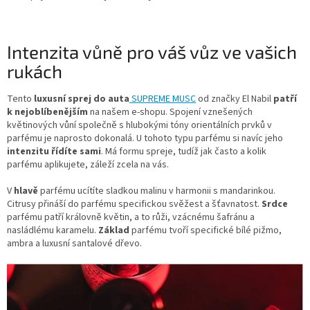
Intenzita vůně pro váš vůz ve vašich
rukách
Tento
luxusní sprej do auta
SUPREME MUSC
od značky El Nabil
patří
k nejoblíbenějším
na našem e-shopu. Spojení vznešených
květinových vůní společně s hlubokými tóny orientálních prvků v
parfému je naprosto dokonalá. U tohoto typu parfému si navíc jeho
intenzitu řídíte sami
. Má formu spreje, tudíž jak často a kolik
parfému aplikujete, záleží zcela na vás.
V
hlavě
parfému ucítíte sladkou malinu v harmonii s mandarinkou.
Citrusy přináší do parfému specifickou svěžest a šťavnatost.
Srdce
parfému patří královně květin, a to růži, vzácnému šafránu a
nasládlému karamelu.
Základ
parfému tvoří specifické bílé pižmo,
ambra a luxusní santalové dřevo.