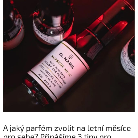
A jaký parfém zvolit na letní měsíce
pro sebe? Přinášíme 3 tipy pro