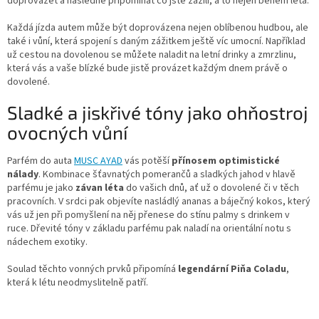
doprovázet a následně připomínat co jste zažili, a to nejen během léta.
Každá jízda autem může být doprovázena nejen oblíbenou hudbou, ale
také i vůní, která spojení s daným zážitkem ještě víc umocní. Například
už cestou na dovolenou se můžete naladit na letní drinky a zmrzlinu,
která vás a vaše blízké bude jistě provázet každým dnem právě o
dovolené.
Sladké a jiskřivé tóny jako ohňostroj
ovocných vůní
Parfém do auta
MUSC AYAD
vás potěší
přínosem optimistické
nálady
. Kombinace šťavnatých pomerančů a sladkých jahod v hlavě
parfému je jako
závan léta
do vašich dnů, ať už o dovolené či v těch
pracovních. V srdci pak objevíte nasládlý ananas a báječný kokos, který
vás už jen při pomyšlení na něj přenese do stínu palmy s drinkem v
ruce. Dřevité tóny v základu parfému pak naladí na orientální notu s
nádechem exotiky.
Soulad těchto vonných prvků připomíná
legendární Piňa Coladu
,
která k létu neodmyslitelně patří.