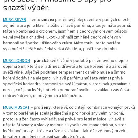
snazší výběr:
MUSC SILVER
– tento
unisex
parfémový olej oceníte v parných dnech
zejména pro jeho hlavní složku v hlavě parfému, a tou je máta peprná.
Máte v kombinaci s citronem, jasmínem a cedrovým dřevem působí
velmi svěže a chladivě. Exotiku přináší zmíněné cedrové dřevo v
harmonii se špetkou třtinového cukru. Máte touhu tento parfém
vyzkoušet? Ještě nás čeká velká část léta, pusťte se do toho.
MUSC LONDON
–
pánská
svěží vůně v podobě parfémového oleje o
objemu 5 ml, která se řadí mezi dřevité a lehce kořeněné a zároveň
svěží vůně. Báječně podtrhne temperament daného muže a šmrnc
koření dodává na eleganci. V hlavě parfému můžete vnímat právě
specifický koriandr v harmonii se svěží mátou, v srdci pak geranium a
neroli, což jsou květy hořkého pomerančovníku a v základu vás čeká
cedrové dřevo, dubový mech a bílé pižmo.
MUSC MUSCAT
– pro
ženy
, které ví, co chtějí. Kombinace vonných prvků
v tomto parfému je zcela jedinečná a pro horké sny velmi vhodná,
proto je u žen často vyhledávaná právě pro letní měsíce. V hlavě si
užijete šťavnatý a sladký meloun s kyselkavou mandarinkou, v srdci
květinové prvky – frézie a růže a v základu taktéž květinový prvek –
kosatec doplněný o luxusní santalové dřevo.