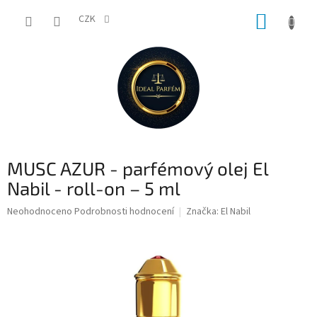
Přejít
NÁKUP
na
CZK
obsah
KOŠÍK
MUSC AZUR - parfémový olej El
Nabil - roll-on – 5 ml
Průměrné
Neohodnoceno
Podrobnosti hodnocení
Značka:
El Nabil
hodnocení
produktu
je
0,0
z
5
hvězdiček.