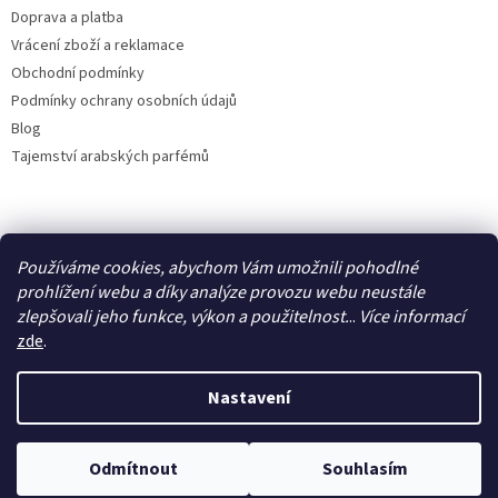
Doprava a platba
Vrácení zboží a reklamace
Obchodní podmínky
Podmínky ochrany osobních údajů
Blog
Tajemství arabských parfémů
Facebook
Používáme cookies, abychom Vám umožnili pohodlné
prohlížení webu a díky analýze provozu webu neustále
zlepšovali jeho funkce, výkon a použitelnost.
..
Více
informací
zde
.
Vytvořil Shoptet
Nastavení
Copyright 2026
IdealParfém
. Všechna práva vyhrazena.
Upravit
Odmítnout
Souhlasím
nastavení cookies
Využijte letní slevu 50 %