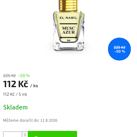
225 Kč
–50 %
225 Kč
–50 %
112 Kč
/ ks
Měrná
112 Kč / 5 ml
cena:
Skladem
Můžeme doručit do:
11.8.2026