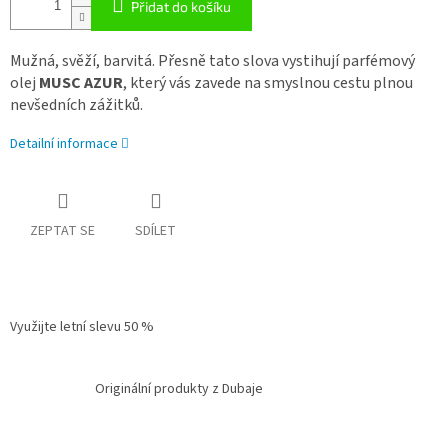
Přidat do košíku
Mužná, svěží, barvitá. Přesně tato slova vystihují parfémový
olej
MUSC AZUR
, který vás zavede na smyslnou cestu plnou
nevšedních zážitků.
Detailní informace
ZEPTAT SE
SDÍLET
Využijte letní slevu 50 %
Originální produkty z Dubaje