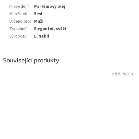
Provedení
:
Parfémový olej
Množství
:
5 ml
Určeno pro
:
Muži
Typ vůně
:
Elegantní, svěží
Výrobce
:
El Nabil
Související produkty
Kód:
P0030