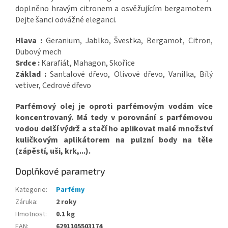
doplněno hravým citronem a osvěžujícím bergamotem.
Dejte šanci odvážné eleganci.
Hlava :
Geranium, Jablko, Švestka, Bergamot, Citron,
Dubový mech
Srdce :
Karafiát, Mahagon, Skořice
Základ :
Santalové dřevo, Olivové dřevo, Vanilka, Bílý
vetiver, Cedrové dřevo
Parfémový olej je oproti parfémovým vodám více
koncentrovaný. Má tedy v porovnání s parfémovou
vodou delší výdrž a stačí ho aplikovat malé množství
kuličkovým aplikátorem na pulzní body na těle
(zápěstí, uši, krk,...).
Doplňkové parametry
Kategorie
:
Parfémy
Záruka
:
2 roky
Hmotnost
:
0.1 kg
EAN
:
6291105503174