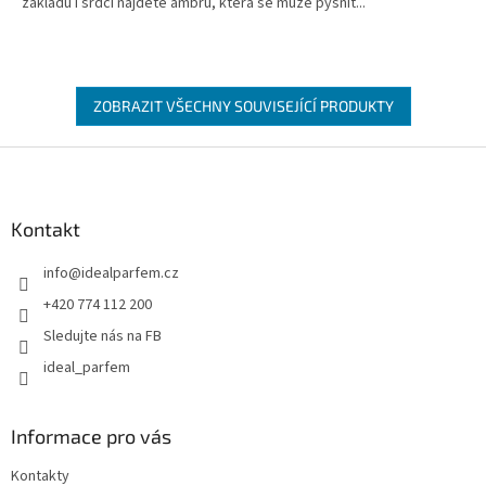
základu i srdci najdete ambru, která se může pyšnit...
ZOBRAZIT VŠECHNY SOUVISEJÍCÍ PRODUKTY
Z
á
p
a
Kontakt
t
info
@
idealparfem.cz
í
+420 774 112 200
Sledujte nás na FB
ideal_parfem
Informace pro vás
Kontakty