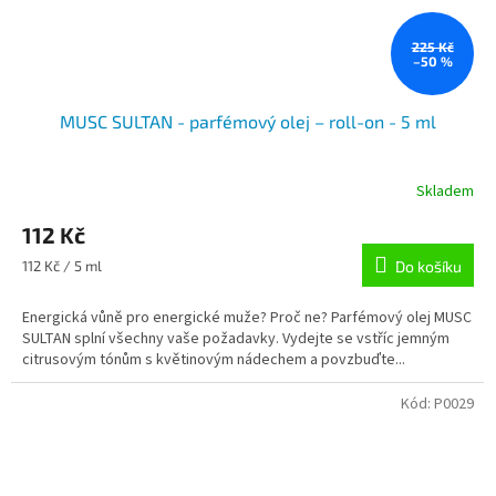
225 Kč
–50 %
MUSC SULTAN - parfémový olej – roll-on - 5 ml
Skladem
112 Kč
Měrná
112 Kč / 5 ml
Do košíku
cena:
Energická vůně pro energické muže? Proč ne? Parfémový olej MUSC
SULTAN splní všechny vaše požadavky. Vydejte se vstříc jemným
citrusovým tónům s květinovým nádechem a povzbuďte...
Kód:
P0029