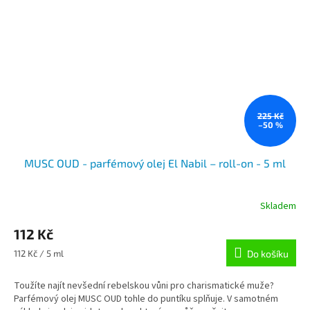
225 Kč
–50 %
MUSC OUD - parfémový olej El Nabil – roll-on - 5 ml
Skladem
112 Kč
Měrná
112 Kč / 5 ml
Do košíku
cena:
Toužíte najít nevšední rebelskou vůni pro charismatické muže?
Parfémový olej MUSC OUD tohle do puntíku splňuje. V samotném