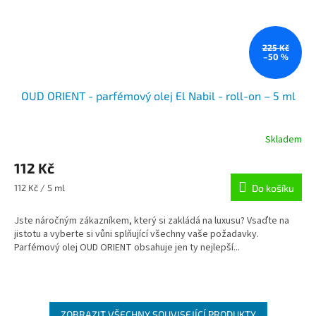
225 Kč
–50 %
OUD ORIENT - parfémový olej El Nabil - roll-on – 5 ml
Skladem
112 Kč
Měrná
112 Kč / 5 ml
Do košíku
cena:
Jste náročným zákazníkem, který si zakládá na luxusu? Vsaďte na
jistotu a vyberte si vůni splňující všechny vaše požadavky.
Parfémový olej OUD ORIENT obsahuje jen ty nejlepší...
ZOBRAZIT VŠECHNY SOUVISEJÍCÍ PRODUKTY