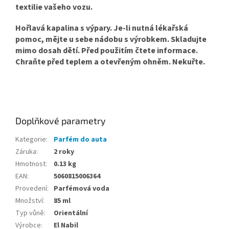
textilie vašeho vozu.
Hořlavá kapalina s výpary. Je-li nutná lékařská
pomoc, mějte u sebe nádobu s výrobkem. Skladujte
mimo dosah dětí. Před použitím čtete informace.
Chraňte před teplem a otevřeným ohněm. Nekuřte.
Doplňkové parametry
Kategorie
:
Parfém do auta
Záruka
:
2 roky
Hmotnost
:
0.13 kg
EAN
:
5060815006364
Provedení
:
Parfémová voda
Množství
:
85 ml
Typ vůně
:
Orientální
Výrobce
:
El Nabil