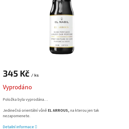
345 Kč
/ ks
Měrná
Vyprodáno
cena:
Položka byla vyprodána…
Jedinečná orientální vůně
EL ARROUS,
na kterou jen tak
nezapomenete.
Detailní informace