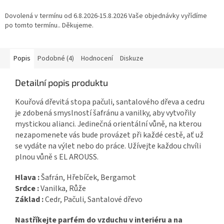
Dovolená v termínu od 6.8.2026-15.8.2026 Vaše objednávky vyřídíme
po tomto termínu.. Děkujeme.
Popis
Podobné (4)
Hodnocení
Diskuze
Detailní popis produktu
Kouřová dřevitá stopa pačuli, santalového dřeva a cedru
je zdobená smyslností šafránu a vanilky, aby vytvořily
mystickou alianci. Jedinečná orientální vůně, na kterou
nezapomenete vás bude provázet při každé cestě, ať už
se vydáte na výlet nebo do práce. Užívejte každou chvíli
plnou vůně s EL AROUSS.
Hlava :
Šafrán, Hřebíček, Bergamot
Srdce :
Vanilka, Růže
Základ :
Cedr, Pačuli, Santalové dřevo
Nastříkejte parfém do vzduchu v interiéru a na