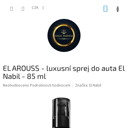
Přejít
NÁKUP
na
CZK
obsah
KOŠÍK
EL AROUSS - luxusní sprej do auta El
Nabil - 85 ml
Průměrné
Neohodnoceno
Podrobnosti hodnocení
Značka:
El Nabil
hodnocení
produktu
je
0,0
z
5
hvězdiček.