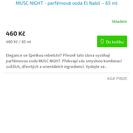
MUSC NIGHT - parfémová voda El Nabil – 65 ml
Skladem
460 Kč
Měrná
460 Kč / 65 ml
Do košíku
cena:
Elegance se špetkou rebelství? Přesně tato slova vystihují
parfémovou vodu MUSC NIGHT. Překvapí vás smyslnou kombinací
svěžích, dřevitých a orientálních ingrediencí. Vydejte se...
Kód:
P0025