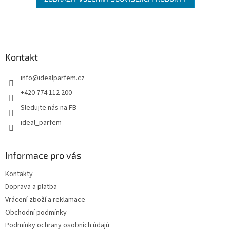
Z
á
p
a
Kontakt
t
info
@
idealparfem.cz
í
+420 774 112 200
Sledujte nás na FB
ideal_parfem
Informace pro vás
Kontakty
Doprava a platba
Vrácení zboží a reklamace
Obchodní podmínky
Podmínky ochrany osobních údajů