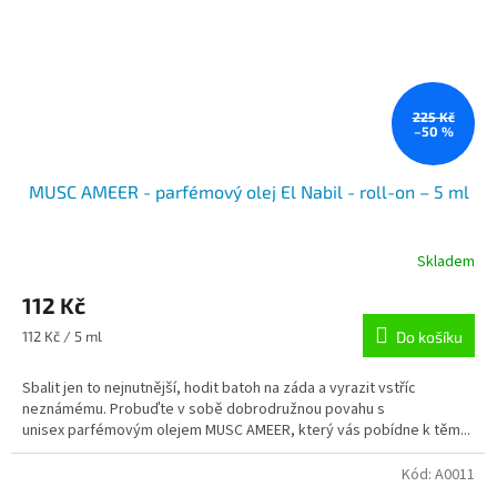
225 Kč
–50 %
MUSC AMEER - parfémový olej El Nabil - roll-on – 5 ml
Skladem
112 Kč
Měrná
112 Kč / 5 ml
Do košíku
cena:
Sbalit jen to nejnutnější, hodit batoh na záda a vyrazit vstříc
neznámému. Probuďte v sobě dobrodružnou povahu s
unisex parfémovým olejem MUSC AMEER, který vás pobídne k těm...
Kód:
A0011