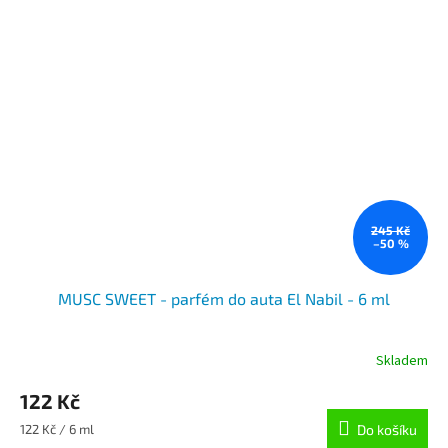
245 Kč
–50 %
MUSC SWEET - parfém do auta El Nabil - 6 ml
Skladem
122 Kč
Měrná
122 Kč / 6 ml
Do košíku
cena: