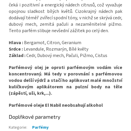
čeká i pozitivní a energický nádech citrusů, což vyvažuje
opojnou sladkost bílých květů. Cizokrajný nádech pak
dodávají téměř zvířecí spodní tóny, v nichž se skrývá cedr,
dubový mech, zemitá pačuli a nezaměnitelné pižmo.
Tento parfém slibuje nevšední zážitek po celý den.
Hlava :
Bergamot, Citron, Geranium
Srdce :
Levandule, Rozmarýn, Bílé květy
Základ :
Cedr, Dubový mech, Pačuli, Pižmo, Cistus
Parfémový olej je oproti parfémovým vodám více
koncentrovaný. Má tedy v porovnání s parfémovou
vodou delší výdrž a stačí ho aplikovat malé množství
kuličkovým aplikátorem na pulzní body na těle
(zápěstí, uši, krk,...).
Parfémové oleje El Nabil neobsahují alkohol
Doplňkové parametry
Kategorie
:
Parfémy