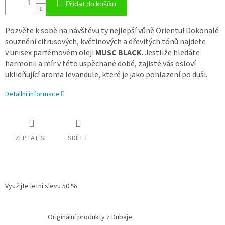
Přidat do košíku
Pozvěte k sobě na návštěvu ty nejlepší vůně Orientu! Dokonalé
souznění citrusových, květinových a dřevitých tónů najdete
v unisex parfémovém oleji
MUSC BLACK
. Jestliže hledáte
harmonii a mír v této uspěchané době, zajisté vás osloví
uklidňující aroma levandule, které je jako pohlazení po duši.
Detailní informace
ZEPTAT SE
SDÍLET
Využijte letní slevu 50 %
Originální produkty z Dubaje