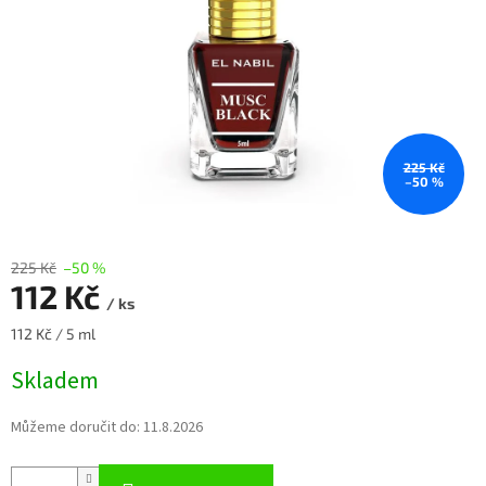
225 Kč
–50 %
225 Kč
–50 %
112 Kč
/ ks
Měrná
112 Kč / 5 ml
cena:
Skladem
Můžeme doručit do:
11.8.2026