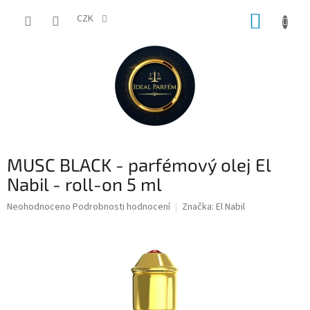
Přejít
NÁKUP
na
CZK
obsah
KOŠÍK
MUSC BLACK - parfémový olej El
Nabil - roll-on 5 ml
Průměrné
Neohodnoceno
Podrobnosti hodnocení
Značka:
El Nabil
hodnocení
produktu
je
0,0
z
5
hvězdiček.