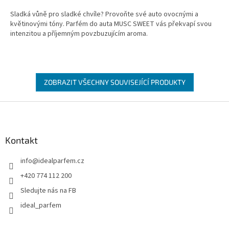
Sladká vůně pro sladké chvíle? Provoňte své auto ovocnými a
květinovými tóny. Parfém do auta MUSC SWEET vás překvapí svou
intenzitou a příjemným povzbuzujícím aroma.
ZOBRAZIT VŠECHNY SOUVISEJÍCÍ PRODUKTY
Z
á
p
a
Kontakt
t
info
@
idealparfem.cz
í
+420 774 112 200
Sledujte nás na FB
ideal_parfem