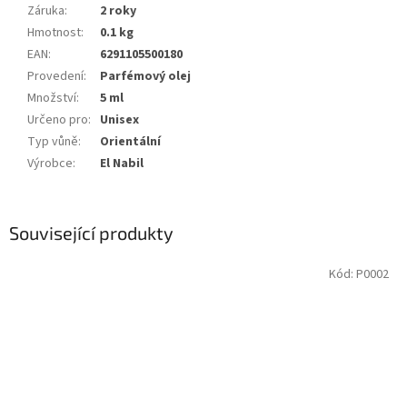
Záruka
:
2 roky
Hmotnost
:
0.1 kg
EAN
:
6291105500180
Provedení
:
Parfémový olej
Množství
:
5 ml
Určeno pro
:
Unisex
Typ vůně
:
Orientální
Výrobce
:
El Nabil
Související produkty
Kód:
P0002