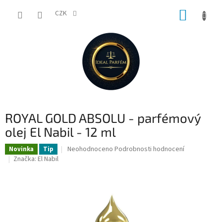
Přejít
NÁKUP
na
CZK
obsah
KOŠÍK
ROYAL GOLD ABSOLU - parfémový
olej El Nabil - 12 ml
Průměrné
Neohodnoceno
Podrobnosti hodnocení
Novinka
Tip
hodnocení
Značka:
El Nabil
produktu
je
0,0
z
5
hvězdiček.