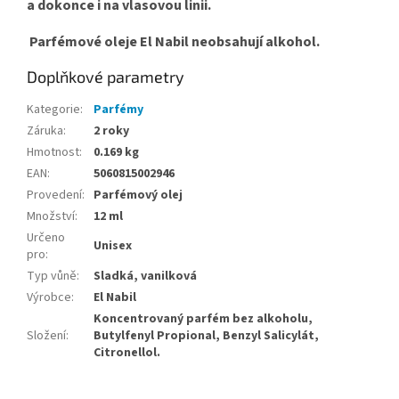
a dokonce i na vlasovou linii.
Parfémové oleje El Nabil neobsahují alkohol.
Doplňkové parametry
Kategorie
:
Parfémy
Záruka
:
2 roky
Hmotnost
:
0.169 kg
EAN
:
5060815002946
Provedení
:
Parfémový olej
Množství
:
12 ml
Určeno
Unisex
pro
:
Typ vůně
:
Sladká, vanilková
Výrobce
:
El Nabil
Koncentrovaný parfém bez alkoholu,
Složení
:
Butylfenyl Propional, Benzyl Salicylát,
Citronellol.