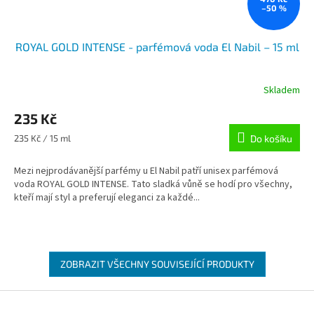
–50 %
ROYAL GOLD INTENSE - parfémová voda El Nabil – 15 ml
Skladem
235 Kč
Měrná
235 Kč / 15 ml
Do košíku
cena:
Mezi nejprodávanější parfémy u El Nabil patří unisex parfémová
voda ROYAL GOLD INTENSE. Tato sladká vůně se hodí pro všechny,
kteří mají styl a preferují eleganci za každé...
ZOBRAZIT VŠECHNY SOUVISEJÍCÍ PRODUKTY
Z
á