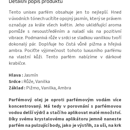
Detailní popis produktu
Tento unisex parfém obsahuje jen to nejlepší. Hned
v úvodních tónech ucítíte opojný jasmín, který se právem
označuje za krále všech květin. Jeho uklidňující aroma
pomůže s nesoustředěním a naladí vás na pozitivní
vibrace. Podmanivá růže v srdci se sladkou vanilkou tvoří
dokonalý pár. Doplňuje ho čistá vůně pižma a hřejivá
ambra. Pociťte výjimečnost tohoto luxusního parfému
na vlastní kůži. Tento parfém nabízíme v dárkové
krabičce.
Hlava :
Jasmín
Srdce :
Růže, Vanilka
Základ :
Pižmo, Vanilka, Ambra
Parfémový olej je oproti parfémovým vodám více
koncentrovaný. Má tedy v porovnání s parfémovou
vodou delší výdrž a stačí ho aplikovat malé množství.
Díky svému krystalovému aplikátoru jemně naneste
parfém na pulzující body, jako je výstřih, za uši, na krk