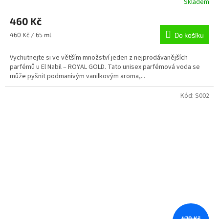
Skladem
460 Kč
Měrná
460 Kč / 65 ml
Do košíku
cena:
Vychutnejte si ve větším množství jeden z nejprodávanějších
parfémů u El Nabil – ROYAL GOLD. Tato unisex parfémová voda se
může pyšnit podmanivým vanilkovým aroma,...
Kód:
S002
470 Kč