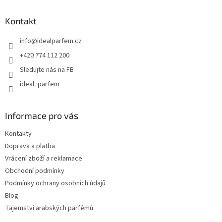
p
a
Kontakt
t
info
@
idealparfem.cz
í
+420 774 112 200
Sledujte nás na FB
ideal_parfem
Informace pro vás
Kontakty
Doprava a platba
Vrácení zboží a reklamace
Obchodní podmínky
Podmínky ochrany osobních údajů
Blog
Tajemství arabských parfémů