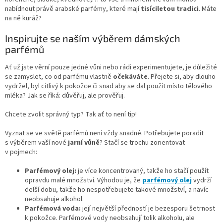
nabídnout právě arabské parfémy, které mají
tisíciletou tradici
. Máte
na ně kuráž?
Inspirujte se naším výběrem dámských
parfémů
Ať už jste věrní pouze jedné vůni nebo rádi experimentujete, je důležité
se zamyslet, co od parfému vlastně
očekáváte
. Přejete si, aby dlouho
vydržel, byl citlivý k pokožce či snad aby se dal použít místo tělového
mléka? Jak se říká: důvěřuj, ale prověřuj.
Chcete zvolit správný typ? Tak ať to není tip!
Vyznat se ve světě parfémů není vždy snadné. Potřebujete poradit
s výběrem vaší nové
jarní vůně
? Stačí se trochu zorientovat
v pojmech:
Parfémový olej:
je více koncentrovaný, takže ho stačí použít
opravdu malé množství. Výhodou je, že
parfémový olej
vydrží
delší dobu, takže ho nespotřebujete takové množství, a navíc
neobsahuje alkohol.
Parfémová voda:
její největší předností je bezesporu šetrnost
k pokožce. Parfémové vody neobsahují tolik alkoholu, ale