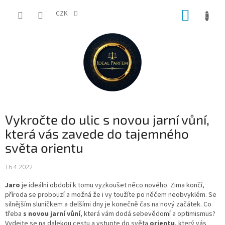
Přejít
NÁKUP
na
CZK
obsah
KOŠÍK
Vykročte do ulic s novou jarní vůní,
která vás zavede do tajemného
světa orientu
16.4.2022
Jaro
je ideální období k tomu vyzkoušet něco nového. Zima končí,
příroda se probouzí a možná že i vy toužíte po něčem neobvyklém. Se
silnějším sluníčkem a delšími dny je konečně čas na nový začátek. Co
třeba
s novou jarní vůní
, která vám dodá sebevědomí a optimismus?
Vydejte se na dalekou cestu a vstupte do světa
orientu
, který vás