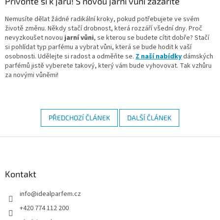
Přivoňte si k jaru! S novou jarní vůní zazáříte
Nemusíte dělat žádné radikální kroky, pokud potřebujete ve svém
životě změnu. Někdy stačí drobnost, která rozzáří všední dny. Proč
nevyzkoušet novou
jarní vůni
, se kterou se budete cítit dobře? Stačí
si pohlídat typ parfému a vybrat vůni, která se bude hodit k vaší
osobnosti. Udělejte si radost a odměňte se.
Z naší nabídky
dámských
parfémů jistě vyberete takový, který vám bude vyhovovat. Tak vzhůru
za novými vůněmi!
PŘEDCHOZÍ ČLÁNEK
DALŠÍ ČLÁNEK
Z
á
p
a
Kontakt
t
info
@
idealparfem.cz
í
+420 774 112 200