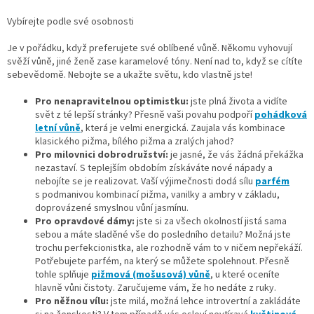
Vybírejte podle své osobnosti
Je v pořádku, když preferujete své oblíbené vůně. Někomu vyhovují
svěží vůně, jiné ženě zase karamelové tóny. Není nad to, když se cítíte
sebevědomě. Nebojte se a ukažte světu, kdo vlastně jste!
Pro nenapravitelnou optimistku:
jste plná života a vidíte
svět z té lepší stránky? Přesně vaši povahu podpoří
pohádková
letní vůně
, která je velmi energická. Zaujala vás kombinace
klasického pižma, bílého pižma a zralých jahod?
Pro milovnici dobrodružství:
je jasné, že vás žádná překážka
nezastaví. S teplejším obdobím získáváte nové nápady a
nebojíte se je realizovat. Vaší výjimečnosti dodá sílu
parfém
s podmanivou kombinací pižma, vanilky a ambry v základu,
doprovázené smyslnou vůní jasmínu.
Pro opravdové dámy:
jste si za všech okolností jistá sama
sebou a máte sladěné vše do posledního detailu? Možná jste
trochu perfekcionistka, ale rozhodně vám to v ničem nepřekáží.
Potřebujete parfém, na který se můžete spolehnout. Přesně
tohle splňuje
pižmová (mošusová) vůně
, u které oceníte
hlavně vůni čistoty. Zaručujeme vám, že ho nedáte z ruky.
Pro něžnou vílu:
jste milá, možná lehce introvertní a zakládáte