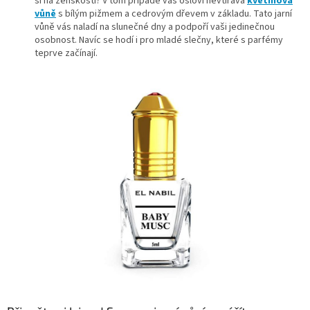
si na ženskosti? V tom případě vás osloví nevtíravá
květinová
vůně
s bílým pižmem a cedrovým dřevem v základu. Tato jarní
vůně vás naladí na slunečné dny a podpoří vaši jedinečnou
osobnost. Navíc se hodí i pro mladé slečny, které s parfémy
teprve začínají.