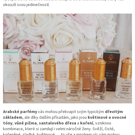
okouzlí svou jedinečností.
Arabské parfémy
vás mohou překvapit svým typickým
dřevitým
základem
, ale díky dalším přísadám, jako jsou
květinové a ovocné
tóny
,
vůně pižma
,
santalového dřeva
a
koření
, vzniknou
kombinace, které si zamilují i velmi náročné ženy. Svěží, čisté,
kořeněné, sladké, květinové,… to vše a mnohem víc vám mohou