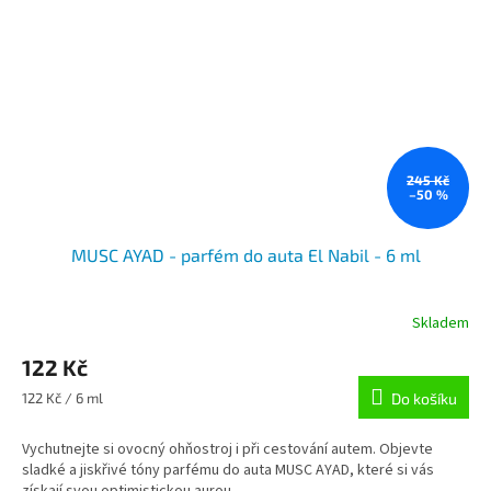
245 Kč
–50 %
MUSC AYAD - parfém do auta El Nabil - 6 ml
Skladem
122 Kč
Měrná
122 Kč / 6 ml
Do košíku
cena:
Vychutnejte si ovocný ohňostroj i při cestování autem. Objevte
sladké a jiskřivé tóny parfému do auta MUSC AYAD, které si vás
získají svou optimistickou aurou.