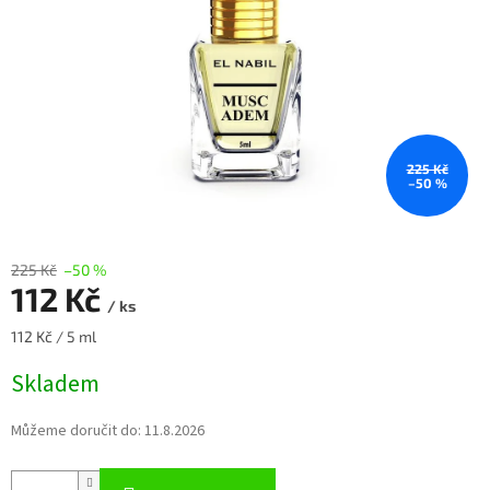
225 Kč
–50 %
225 Kč
–50 %
112 Kč
/ ks
Měrná
112 Kč / 5 ml
cena:
Skladem
Můžeme doručit do:
11.8.2026