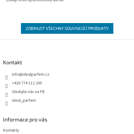
ZOBRAZIT VŠECHNY SOUVISEJÍCÍ PRODUKTY
Z
á
p
a
Kontakt
t
info
@
idealparfem.cz
í
+420 774 112 200
Sledujte nás na FB
ideal_parfem
Informace pro vás
Kontakty