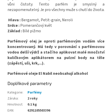
vůni čistoty. Tento parfém je smyslný a
nezapomenutelný. Je pro všechny muže s chutí do života.
Hlava :
Bergamot, Petit-grain, Neroli
Srdce :
Pomerančový květ
Základ :
Bílé pižmo
Parfémový olej je oproti parfémovým vodám více
koncentrovaný. Má tedy v porovnání s parfémovou
vodou delší výdrž a stačí ho aplikovat malé množství
kuličkovým aplikátorem na pulzní body na těle
(zápěstí, uši, krk,...).
Parfémové oleje El Nabil neobsahují alkohol
Doplňkové parametry
Kategorie
:
Parfémy
Záruka
:
2 roky
Hmotnost
:
0.1 kg
EAN
:
6291105503396