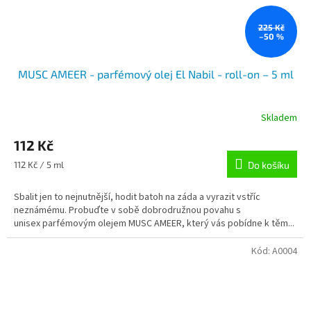
225 Kč
–50 %
MUSC AMEER - parfémový olej El Nabil - roll-on – 5 ml
Skladem
112 Kč
Měrná
112 Kč / 5 ml
Do košíku
cena:
Sbalit jen to nejnutnější, hodit batoh na záda a vyrazit vstříc
neznámému. Probuďte v sobě dobrodružnou povahu s
unisex parfémovým olejem MUSC AMEER, který vás pobídne k těm...
Kód:
A0004