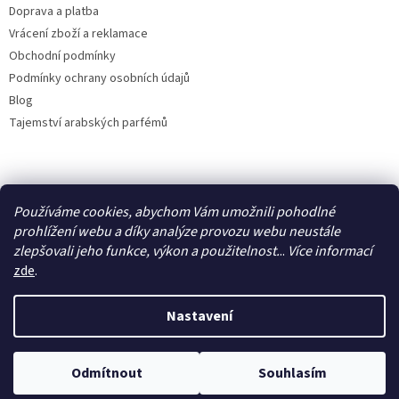
Doprava a platba
Vrácení zboží a reklamace
Obchodní podmínky
Podmínky ochrany osobních údajů
Blog
Tajemství arabských parfémů
Facebook
Používáme cookies, abychom Vám umožnili pohodlné
prohlížení webu a díky analýze provozu webu neustále
zlepšovali jeho funkce, výkon a použitelnost.
..
Více
informací
zde
.
Vytvořil Shoptet
Nastavení
Copyright 2026
IdealParfém
. Všechna práva vyhrazena.
Upravit
Odmítnout
Souhlasím
nastavení cookies
Využijte letní slevu 50 %