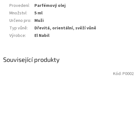
Provedení
:
Parfémový olej
Množství
:
5 ml
Určeno pro
:
Muži
Typ vůně
:
Dřevitá, orientální, svěží vůně
Výrobce
:
El Nabil
Související produkty
Kód:
P0002