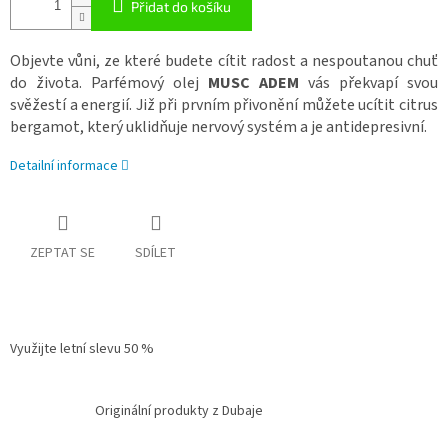
Přidat do košíku
Objevte vůni, ze které budete cítit radost a nespoutanou chuť
do života. Parfémový olej
MUSC ADEM
vás překvapí svou
svěžestí a energií. Již při prvním přivonění můžete ucítit citrus
bergamot, který uklidňuje nervový systém a je antidepresivní.
Detailní informace
ZEPTAT SE
SDÍLET
Využijte letní slevu 50 %
Originální produkty z Dubaje