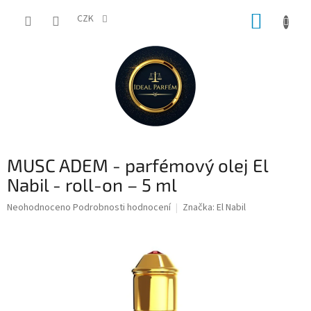
Přejít
NÁKUP
na
CZK
obsah
KOŠÍK
MUSC ADEM - parfémový olej El
Nabil - roll-on – 5 ml
Průměrné
Neohodnoceno
Podrobnosti hodnocení
Značka:
El Nabil
hodnocení
produktu
je
0,0
z
5
hvězdiček.